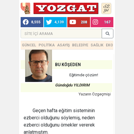
8,555
4,139
208
167
GÜNCEL
POLİTİKA
ASAYİŞ
BELEDİYE
SAĞLIK
EKONOMİ
TEKN
BU KÖŞEDEN
Eğitimde çözüm!
Gündoğdu YILDIRIM
Yazarın Özgeçmişi
Geçen hafta eğitim sisteminin
ezberci olduğunu söylemiş, neden
ezberci olduğunu örnekler vererek
anlatmıştım.