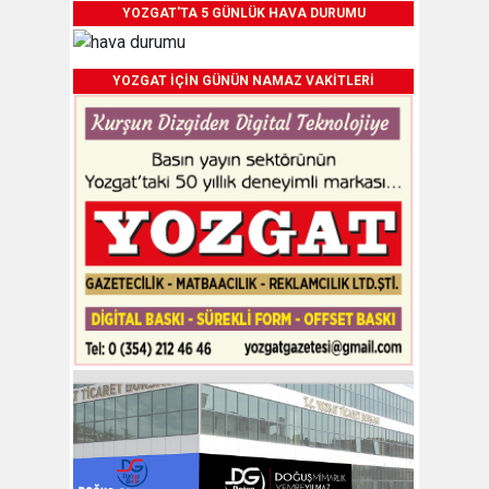
YOZGAT'TA 5 GÜNLÜK HAVA DURUMU
YOZGAT İÇİN GÜNÜN NAMAZ VAKİTLERİ