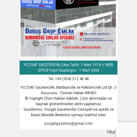
YOZGAT GAZETESİ İlk Çıkış Tarihi: 1 Mart 1974 // WEB
SİTESİ Yayın başlangıcı : 1 Mart 2006
Tel: +90 (354) 212 46 46
YOZGAT Gazetecilik, Matbaacılık ve Reklamcılık Ltd.Şti. //
Kurucusu : Osman Hakan KİRACI
© Copright (Tüm Hakları Saklıdır. ) İzin alınmadan ve
kaynak gösterilmeden alıntı yapılamaz
Gazetemiz, Yozgat Gazeteciler Cemiyeti'ne üyedir ve
Basın Meslek ilkelerine uymayı taahhüt eder.
yozgatgazetesi@gmail.com
FiByte