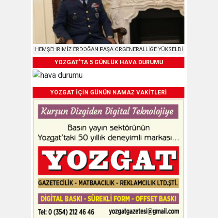
HEMŞEHRİMİZ ERDOĞAN PAŞA ORGENERALLİĞE YÜKSELDİ
YOZGAT'TA 5 GÜNLÜK HAVA DURUMU
YOZGAT İÇİN GÜNÜN NAMAZ VAKİTLERİ