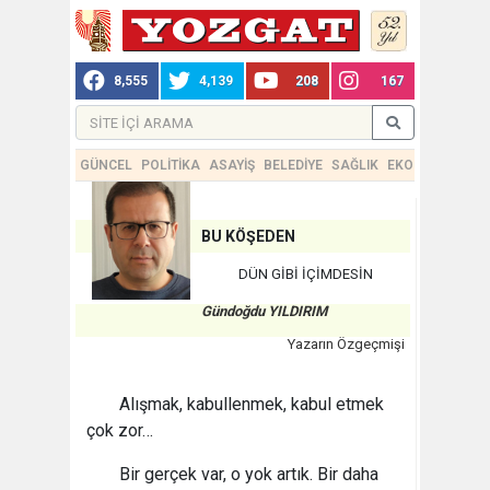
8,555
4,139
208
167
GÜNCEL
POLİTİKA
ASAYİŞ
BELEDİYE
SAĞLIK
EKONOMİ
TEKN
BU KÖŞEDEN
DÜN GİBİ İÇİMDESİN
Gündoğdu YILDIRIM
Yazarın Özgeçmişi
Alışmak, kabullenmek, kabul etmek
çok zor…
Bir gerçek var, o yok artık. Bir daha