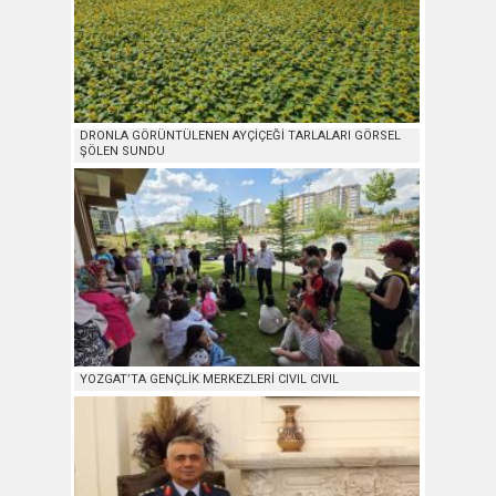
DRONLA GÖRÜNTÜLENEN AYÇİÇEĞİ TARLALARI GÖRSEL
ŞÖLEN SUNDU
YOZGAT’TA GENÇLİK MERKEZLERİ CIVIL CIVIL