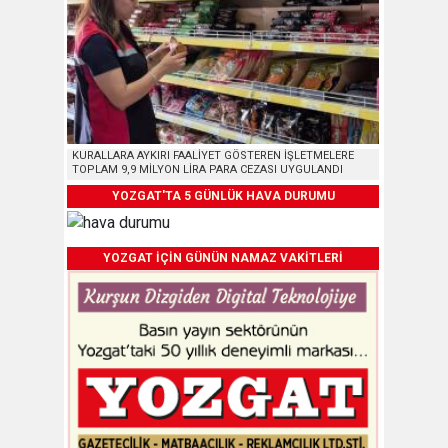
KURALLARA AYKIRI FAALİYET GÖSTEREN İŞLETMELERE
TOPLAM 9,9 MİLYON LİRA PARA CEZASI UYGULANDI
YOZGAT'TA 5 GÜNLÜK HAVA DURUMU
YOZGAT İÇİN GÜNÜN NAMAZ VAKİTLERİ