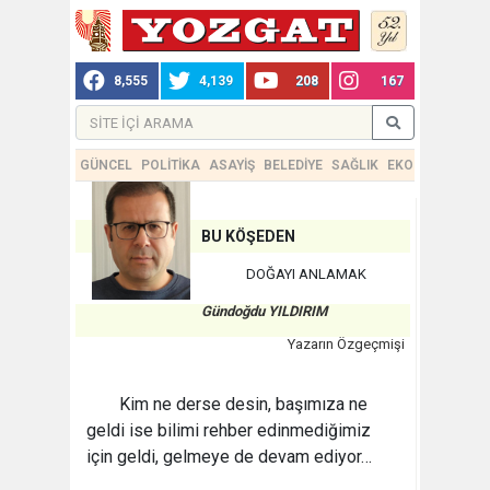
8,555
4,139
208
167
GÜNCEL
POLİTİKA
ASAYİŞ
BELEDİYE
SAĞLIK
EKONOMİ
TEKN
BU KÖŞEDEN
DOĞAYI ANLAMAK
Gündoğdu YILDIRIM
Yazarın Özgeçmişi
Kim ne derse desin, başımıza ne
geldi ise bilimi rehber edinmediğimiz
için geldi, gelmeye de devam ediyor…