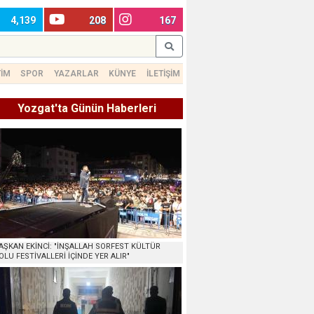
4,139
208
167
TİM
SPOR
YAZARLAR
KÜNYE
İLETİŞİM
Yozgat'ta Günün Haberleri
AŞKAN EKİNCİ: "İNŞALLAH SORFEST KÜLTÜR
OLU FESTİVALLERİ İÇİNDE YER ALIR"