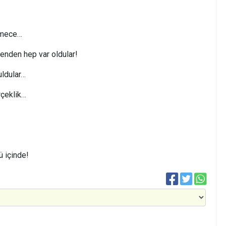
ilmece…
denden hep var oldular!
uldular…
rçeklik…
 içinde!