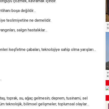
 döngüyü çözmek, kavramak içindir.
tihanı boşa değildir…
ye teslimiyetine ne demelidir.
Y
S
angınları, salgın hastalıklar…
leri keşfetme çabaları, teknolojiye sahip olma yarışları…
Y
K
…
taş, toprak, su, ağaç gelmesin; deprem, tusinami, sel
 tüm teknolojik, bilimsel gelişmeler; toplumsal olaylar…