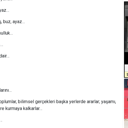
 yaz…
ş, buz, ayaz…
ksulluk…
e…
dair…
larını…
oplumlar, bilimsel gerçekleri başka yerlerde ararlar; yaşamı,
re kurmaya kalkarlar…
r…