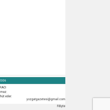
 2006
İRACI
lamaz
hüt eder.
yozgatgazetesi@gmail.com
FiByte