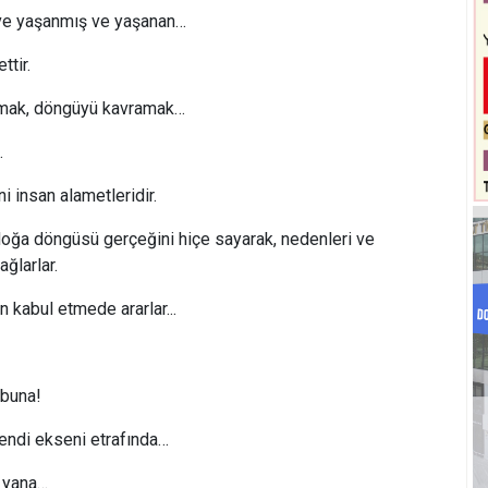
 ve yaşanmış ve yaşanan…
tir.
şmak, döngüyü kavramak…
…
 insan alametleridir.
 doğa döngüsü gerçeğini hiçe sayarak, nedenleri ve
ağlarlar.
 kabul etmede ararlar...
buna!
kendi ekseni etrafında…
u yana…