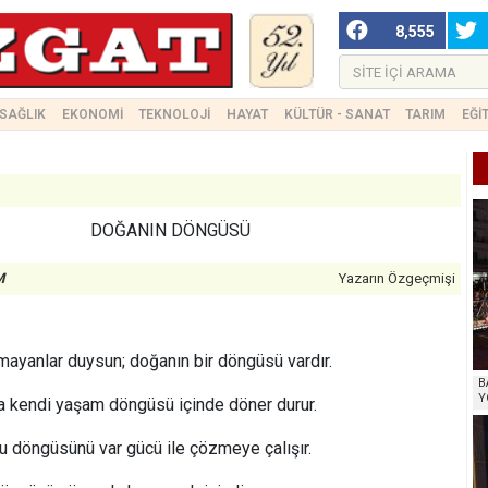
8,555
SAĞLIK
EKONOMİ
TEKNOLOJİ
HAYAT
KÜLTÜR - SANAT
TARIM
EĞİ
DOĞANIN DÖNGÜSÜ
M
Yazarın Özgeçmişi
mayanlar duysun; doğanın bir döngüsü vardır.
B
Y
a kendi yaşam döngüsü içinde döner durur.
u döngüsünü var gücü ile çözmeye çalışır.