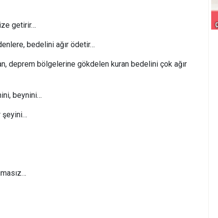
dize getirir…
nlere, bedelini ağır ödetir…
an, deprem bölgelerine gökdelen kuran bedelini çok ağır
ini, beynini…
r şeyini…
cımasız…