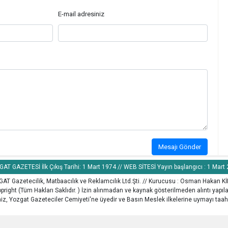
E-mail adresiniz
Mesajı Gönder
AT GAZETESİ İlk Çıkış Tarihi: 1 Mart 1974 // WEB SİTESİ Yayın başlangıcı : 1 Mart
AT Gazetecilik, Matbaacılık ve Reklamcılık Ltd.Şti. // Kurucusu : Osman Hakan K
pright (Tüm Hakları Saklıdır. ) İzin alınmadan ve kaynak gösterilmeden alıntı yapı
z, Yozgat Gazeteciler Cemiyeti'ne üyedir ve Basın Meslek ilkelerine uymayı taah