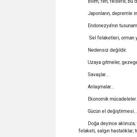
Bilim, fen, felsefe; bu
Japonların, depremle im
Endonezya’nın tusunami
Sel felaketleri, orman y
Nedensiz değildir.
Uzaya gitmeler, gezegen
Savaşlar…
Anlaşmalar…
Ekonomik mücadeleler
Gücün el değiştirmesi…
Doğa deyince aklınıza; 
felaketi, salgın hastalıklar;