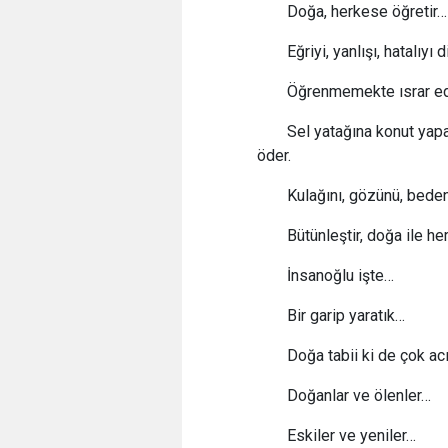
Doğa, herkese öğretir…
Eğriyi, yanlışı, hatalıyı 
Öğrenmemekte ısrar ede
Sel yatağına konut yap
öder.
Kulağını, gözünü, beden
Bütünleştir, doğa ile he
İnsanoğlu işte…
Bir garip yaratık…
Doğa tabii ki de çok a
Doğanlar ve ölenler…
Eskiler ve yeniler…