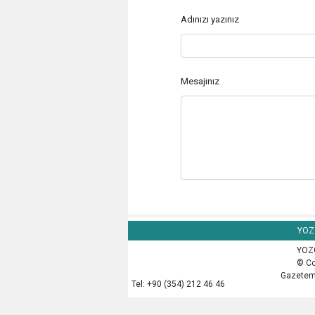
Adınızı yazınız
Mesajınız
YOZG
YOZG
© Co
Gazetemi
Tel: +90 (354) 212 46 46