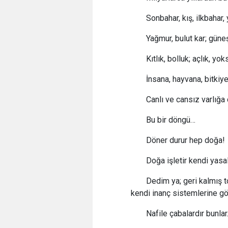
Sonbahar, kış, ilkbahar,
Yağmur, bulut kar; güne
Kıtlık, bolluk; açlık, yo
İnsana, hayvana, bitkiy
Canlı ve cansız varlığa 
Bu bir döngü…
Döner durur hep doğa!
Doğa işletir kendi yasa
Dedim ya; geri kalmış t
kendi inanç sistemlerine gö
Nafile çabalardır bunla