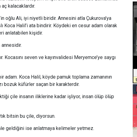
aç kalacaklardır.
in oğlu Ali, iyi niyetli biridir. Annesini atla Çukurova’ya
ı Koca Halil’i ata bindirir. Köydeki en cesur adam olarak
i anlatabilen kişidir.
 annesidir.
sıdır. Kocasını seven ve kayınvalidesi Meryemce’ye saygı
 bir adam. Koca Halil, köyde pamuk toplama zamanının
ğzı bozuk küfürler saçan bir karakterdir.
ği çile insanın iliklerine kadar işliyor, insan ölüp ölüp
rtık bitsin bu çile, diyorsun.
ale geldiğini ise anlatmaya kelimeler yetmez.