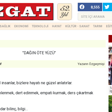
8,555
SAĞLIK
EKONOMİ
TEKNOLOJİ
HAYAT
KÜLTÜR - SANAT
TARIM
EĞİ
"DAĞIN ÖTE YÜZÜ"
M
Yazarın Özgeçmişi
insanlar, bizlere hayatı ne güzel anlatırlar.
T
İ
lenmek, dert edinmek, empati kurmak, ders çıkartmak
ar bilinç, bilgi…