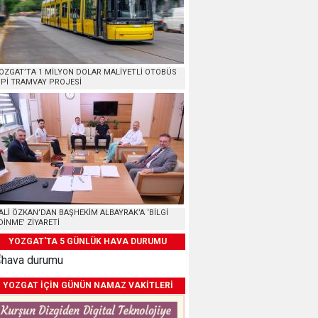
OZGAT’TA 1 MİLYON DOLAR MALİYETLİ OTOBÜS
İPİ TRAMVAY PROJESİ
ALİ ÖZKAN’DAN BAŞHEKİM ALBAYRAK’A ‘BİLGİ
DİNME’ ZİYARETİ
YOZGAT'TA 5 GÜNLÜK HAVA DURUMU
YOZGAT İÇİN GÜNÜN NAMAZ VAKİTLERİ