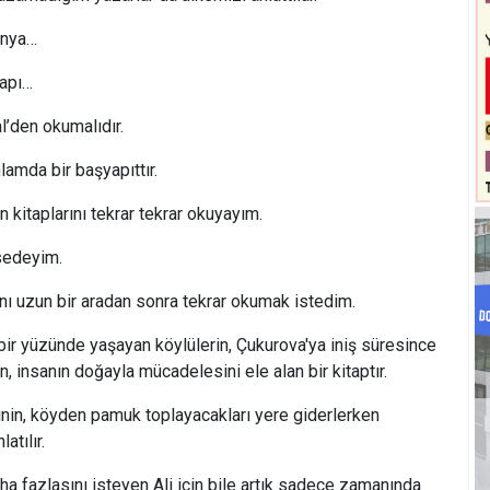
dünya…
kapı…
l’den okumalıdır.
amda bir başyapıttır.
n kitaplarını tekrar tekrar okuyayım.
sedeyim.
nı uzun bir aradan sonra tekrar okumak istedim.
 bir yüzünde yaşayan köylülerin, Çukurova'ya iniş süresince
an, insanın doğayla mücadelesini ele alan bir kitaptır.
inin, köyden pamuk toplayacakları yere giderlerken
atılır.
aha fazlasını isteyen Ali için bile artık sadece zamanında