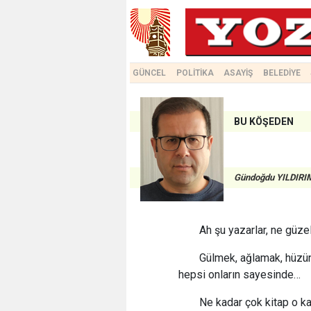
GÜNCEL
POLİTİKA
ASAYİŞ
BELEDİYE
BU KÖŞEDEN
Gündoğdu YILDIRI
Ah şu yazarlar, ne güzel 
Gülmek, ağlamak, hüzün
hepsi onların sayesinde…
Ne kadar çok kitap o kad