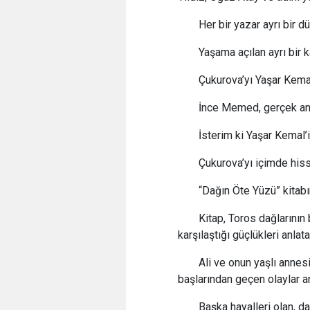
Her bir yazar ayrı bir 
Yaşama açılan ayrı bir 
Çukurova’yı Yaşar Kema
İnce Memed, gerçek anl
İsterim ki Yaşar Kemal’i
Çukurova’yı içimde his
“Dağın Öte Yüzü” kitabı
Kitap, Toros dağlarının
karşılaştığı güçlükleri anlat
Ali ve onun yaşlı annes
başlarından geçen olaylar anl
Başka hayalleri olan, d