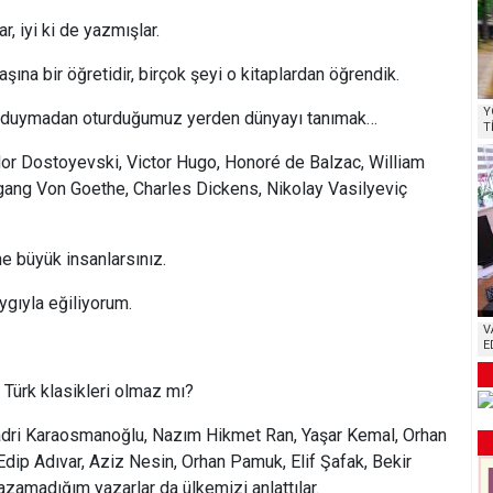
var, iyi ki de yazmışlar.
aşına bir öğretidir, birçok şeyi o kitaplardan öğrendik.
Y
duymadan oturduğumuz yerden dünyayı tanımak…
T
dor Dostoyevski, Victor Hugo, Honoré de Balzac, William
ang Von Goethe, Charles Dickens, Nikolay Vasilyeviç
e büyük insanlarsınız.
ygıyla eğiliyorum.
V
E
a Türk klasikleri olmaz mı?
dri Karaosmanoğlu, Nazım Hikmet Ran, Yaşar Kemal, Orhan
Edip Adıvar, Aziz Nesin, Orhan Pamuk, Elif Şafak, Bekir
azamadığım yazarlar da ülkemizi anlattılar.