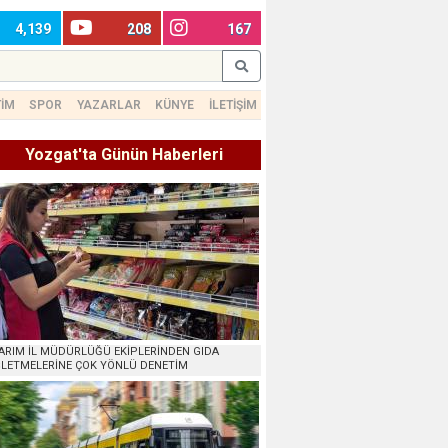
4,139
208
167
TİM
SPOR
YAZARLAR
KÜNYE
İLETİŞİM
Yozgat'ta Günün Haberleri
ARIM İL MÜDÜRLÜĞÜ EKİPLERİNDEN GIDA
ŞLETMELERİNE ÇOK YÖNLÜ DENETİM