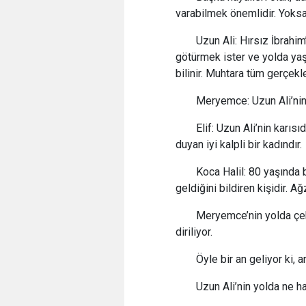
varabilmek önemlidir. Yoksa 
Uzun Ali: Hırsız İbrahim’
götürmek ister ve yolda yaşl
bilinir. Muhtara tüm gerçekler
Meryemce: Uzun Ali’nin
Elif: Uzun Ali’nin karı
duyan iyi kalpli bir kadındır.
Koca Halil: 80 yaşında
geldiğini bildiren kişidir. A
Meryemce’nin yolda çekti
diriliyor.
Öyle bir an geliyor ki, a
Uzun Ali’nin yolda ne h