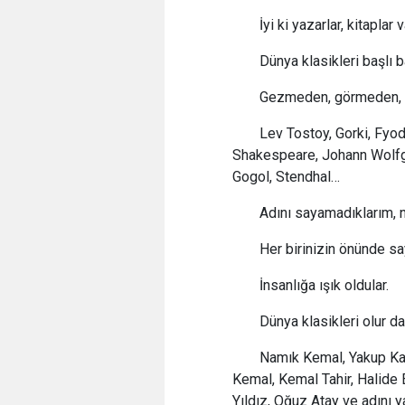
İyi ki yazarlar, kitaplar 
Dünya klasikleri başlı b
Gezmeden, görmeden, 
Lev Tostoy, Gorki, Fyo
Shakespeare, Johann Wolfg
Gogol, Stendhal…
Adını sayamadıklarım, n
Her birinizin önünde sa
İnsanlığa ışık oldular.
Dünya klasikleri olur d
Namık Kemal, Yakup Ka
Kemal, Kemal Tahir, Halide 
Yıldız, Oğuz Atay ve adını y