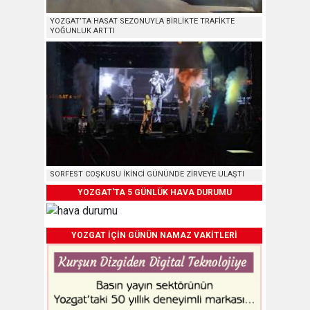
YOZGAT’TA HASAT SEZONUYLA BİRLİKTE TRAFİKTE
YOĞUNLUK ARTTI
SORFEST COŞKUSU İKİNCİ GÜNÜNDE ZİRVEYE ULAŞTI
YOZGAT'TA 5 GÜNLÜK HAVA DURUMU
YOZGAT İÇİN GÜNÜN NAMAZ VAKİTLERİ