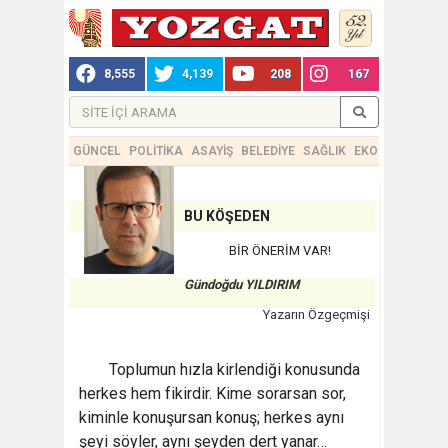
8,555
4,139
208
167
GÜNCEL
POLİTİKA
ASAYİŞ
BELEDİYE
SAĞLIK
EKONOMİ
TEKN
BU KÖŞEDEN
BİR ÖNERİM VAR!
Gündoğdu YILDIRIM
Yazarın Özgeçmişi
Toplumun hızla kirlendiği konusunda
herkes hem fikirdir. Kime sorarsan sor,
kiminle konuşursan konuş; herkes aynı
şeyi söyler, aynı şeyden dert yanar…