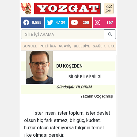
8,555
4,139
208
167
GÜNCEL
POLİTİKA
ASAYİŞ
BELEDİYE
SAĞLIK
EKONOMİ
TEKN
BU KÖŞEDEN
BİLGİ! BİLGİ! BİLGİ!
Gündoğdu YILDIRIM
Yazarın Özgeçmişi
İster insan, ister toplum, ister devlet
olsun hiç fark etmez; bir güç, kudret,
huzur olsun isteniyorsa bilginin temel
ilke olması gerekir.