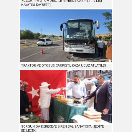
YOZGAT’TA OTOMOBİL İLE MİNİBÜS ÇARPIŞTI: 2 KİŞİ
HAYATINI KAYBETTİ
TRAKTÖR VE OTOBÜS ÇARPIŞTI, KAZA UCUZ ATLATILDI
SORGUN’DA DERECEYE GİREN BAL SANATÇIYA HEDİYE
EDİLECEK