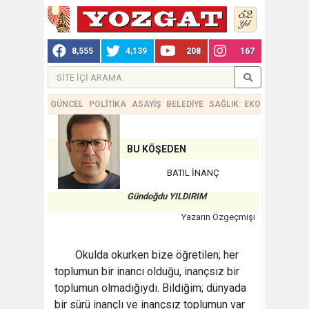
8,555
4,139
208
167
GÜNCEL
POLİTİKA
ASAYİŞ
BELEDİYE
SAĞLIK
EKONOMİ
TEKN
BU KÖŞEDEN
BATIL İNANÇ
Gündoğdu YILDIRIM
Yazarın Özgeçmişi
Okulda okurken bize öğretilen; her
toplumun bir inancı olduğu, inançsız bir
toplumun olmadığıydı. Bildiğim; dünyada
bir sürü inançlı ve inançsız toplumun var