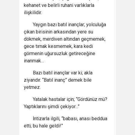
kehanet ve belirli ruhani varlıklarla
ilişkilidir.
Yaygın bazı batıl inançlar; yolculuğa
çıkan birisinin arkasından yere su
dökmek, merdiven altından geçmemek,
gece tırnak kesmemek, kara kedi
görmenin uğursuzluk getireceğine
inanmak…
Bazı batıl inançlar var ki; akla
ziyandır. “Batıl inanç” demek bile
yetmez.
Yatalak hastalar için; “Gördünüz mü?
Yaptıklarını şimdi çekiyor...”
İntizarla ilgili, “babası, anası beddua
etti; bu hale geldi!”