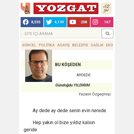
8,555
4,139
208
167
GÜNCEL
POLİTİKA
ASAYİŞ
BELEDİYE
SAĞLIK
EKONOMİ
TEKN
BU KÖŞEDEN
AYDEDE
Gündoğdu YILDIRIM
Yazarın Özgeçmişi
Ay dede ay dede senin evin nerede
Hep yakın ol bize yıldız kalsın
geride