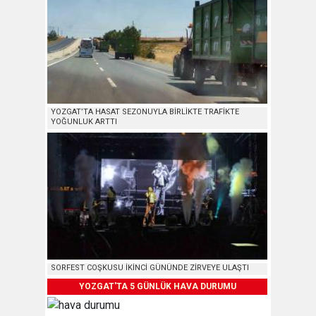
YOZGAT’TA HASAT SEZONUYLA BİRLİKTE TRAFİKTE
YOĞUNLUK ARTTI
SORFEST COŞKUSU İKİNCİ GÜNÜNDE ZİRVEYE ULAŞTI
YOZGAT'TA 5 GÜNLÜK HAVA DURUMU