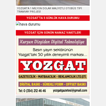
YOZGAT’A 1 MİLYON DOLAR MALİYETLİ OTOBÜS TİPİ
TRAMVAY PROJESİ
YOZGAT'TA 5 GÜNLÜK HAVA DURUMU
YOZGAT İÇİN GÜNÜN NAMAZ VAKİTLERİ