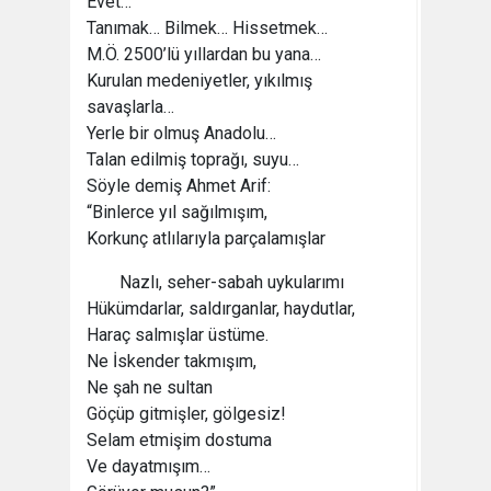
Evet…
Tanımak… Bilmek… Hissetmek…
M.Ö. 2500’lü yıllardan bu yana…
Kurulan medeniyetler, yıkılmış
savaşlarla…
Yerle bir olmuş Anadolu…
Talan edilmiş toprağı, suyu…
Söyle demiş Ahmet Arif:
“Binlerce yıl sağılmışım,
Korkunç atlılarıyla parçalamışlar
Nazlı, seher-sabah uykularımı
Hükümdarlar, saldırganlar, haydutlar,
Haraç salmışlar üstüme.
Ne İskender takmışım,
Ne şah ne sultan
Göçüp gitmişler, gölgesiz!
Selam etmişim dostuma
Ve dayatmışım…