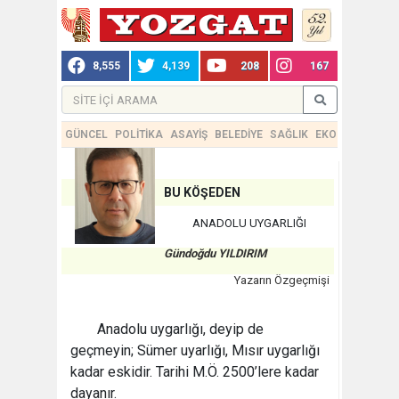
8,555
4,139
208
167
GÜNCEL
POLİTİKA
ASAYİŞ
BELEDİYE
SAĞLIK
EKONOMİ
TEKN
BU KÖŞEDEN
ANADOLU UYGARLIĞI
Gündoğdu YILDIRIM
Yazarın Özgeçmişi
Anadolu uygarlığı, deyip de
geçmeyin; Sümer uyarlığı, Mısır uygarlığı
kadar eskidir. Tarihi M.Ö. 2500’lere kadar
dayanır.