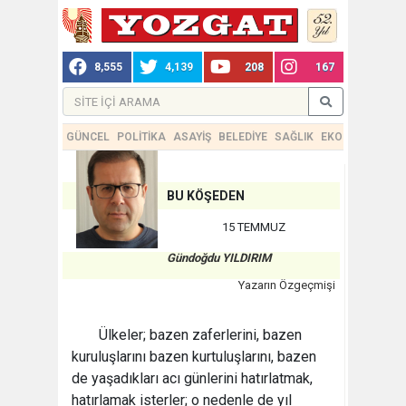
8,555
4,139
208
167
GÜNCEL
POLİTİKA
ASAYİŞ
BELEDİYE
SAĞLIK
EKONOMİ
TEKN
BU KÖŞEDEN
15 TEMMUZ
Gündoğdu YILDIRIM
Yazarın Özgeçmişi
Ülkeler; bazen zaferlerini, bazen
kuruluşlarını bazen kurtuluşlarını, bazen
de yaşadıkları acı günlerini hatırlatmak,
hatırlamak isterler; o nedenle de yıl