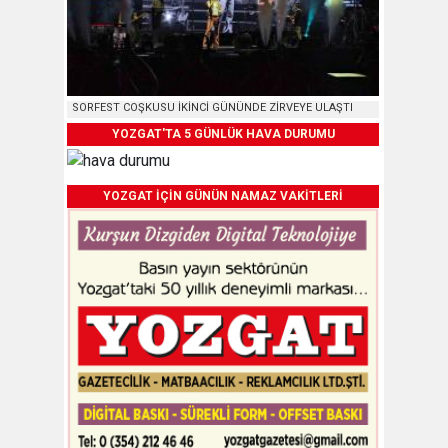
SORFEST COŞKUSU İKİNCİ GÜNÜNDE ZİRVEYE ULAŞTI
YOZGAT'TA 5 GÜNLÜK HAVA DURUMU
YOZGAT İÇİN GÜNÜN NAMAZ VAKİTLERİ