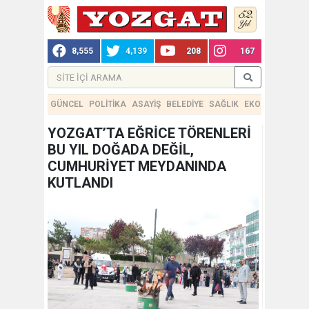
8,555
4,139
208
167
GÜNCEL
POLİTİKA
ASAYİŞ
BELEDİYE
SAĞLIK
EKONOMİ
TEKN
YOZGAT’TA EĞRİCE TÖRENLERİ
BU YIL DOĞADA DEĞİL,
CUMHURİYET MEYDANINDA
KUTLANDI