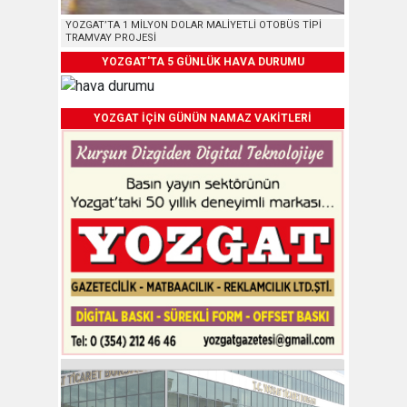
YOZGAT’TA 1 MİLYON DOLAR MALİYETLİ OTOBÜS TİPİ
TRAMVAY PROJESİ
YOZGAT'TA 5 GÜNLÜK HAVA DURUMU
YOZGAT İÇİN GÜNÜN NAMAZ VAKİTLERİ