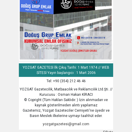
YOZGAT GAZETESİ İlk Çıkış Tarihi: 1 Mart 1974 // WEB
SİTESİ Yayın başlangıcı : 1 Mart 2006
Tel: +90 (354) 212 46 46
YOZGAT Gazetecilik, Matbaacılık ve Reklamcılık Ltd.Şti. //
Kurucusu : Osman Hakan KİRACI
© Copright (Tüm Hakları Saklıdır. ) İzin alınmadan ve
kaynak gösterilmeden alıntı yapılamaz
Gazetemiz, Yozgat Gazeteciler Cemiyeti'ne üyedir ve
Basın Meslek ilkelerine uymayı taahhüt eder.
yozgatgazetesi@gmail.com