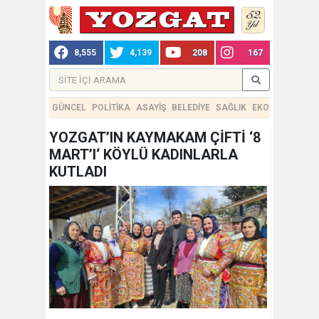
8,555
4,139
208
167
GÜNCEL
POLİTİKA
ASAYİŞ
BELEDİYE
SAĞLIK
EKONOMİ
TEKN
YOZGAT’IN KAYMAKAM ÇİFTİ ‘8
MART’I‘ KÖYLÜ KADINLARLA
KUTLADI