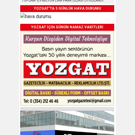
TOPLAM 9,9 MİLYON LİRA PARA CEZASI UYGULANDI
YOZGAT'TA 5 GÜNLÜK HAVA DURUMU
YOZGAT İÇİN GÜNÜN NAMAZ VAKİTLERİ