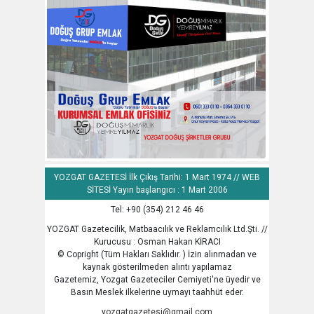
YOZGAT GAZETESİ İlk Çıkış Tarihi: 1 Mart 1974 // WEB
SİTESİ Yayın başlangıcı : 1 Mart 2006
Tel: +90 (354) 212 46 46
YOZGAT Gazetecilik, Matbaacılık ve Reklamcılık Ltd.Şti. //
Kurucusu : Osman Hakan KİRACI
© Copright (Tüm Hakları Saklıdır. ) İzin alınmadan ve
kaynak gösterilmeden alıntı yapılamaz
Gazetemiz, Yozgat Gazeteciler Cemiyeti'ne üyedir ve
Basın Meslek ilkelerine uymayı taahhüt eder.
yozgatgazetesi@gmail.com