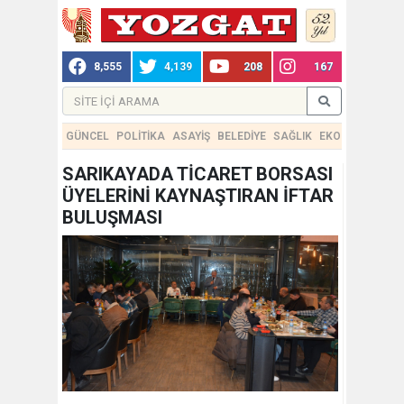
8,555
4,139
208
167
GÜNCEL
POLİTİKA
ASAYİŞ
BELEDİYE
SAĞLIK
EKONOMİ
TEKN
SARIKAYADA TİCARET BORSASI
ÜYELERİNİ KAYNAŞTIRAN İFTAR
BULUŞMASI