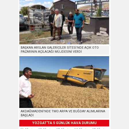
BAŞKAN ARSLAN GALERİCİLER SİTESİ’NDE AÇIK OTO
PAZARININ AÇILACAĞI MÜJDESİNİ VERDİ
AKDAĞMADENİ’NDE TMO ARPA VE BUĞDAY ALIMLARINA
BAŞLADI
YOZGAT'TA 5 GÜNLÜK HAVA DURUMU