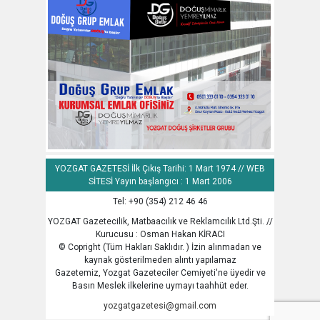
YOZGAT GAZETESİ İlk Çıkış Tarihi: 1 Mart 1974 // WEB
SİTESİ Yayın başlangıcı : 1 Mart 2006
Tel: +90 (354) 212 46 46
YOZGAT Gazetecilik, Matbaacılık ve Reklamcılık Ltd.Şti. //
Kurucusu : Osman Hakan KİRACI
© Copright (Tüm Hakları Saklıdır. ) İzin alınmadan ve
kaynak gösterilmeden alıntı yapılamaz
Gazetemiz, Yozgat Gazeteciler Cemiyeti'ne üyedir ve
Basın Meslek ilkelerine uymayı taahhüt eder.
yozgatgazetesi@gmail.com