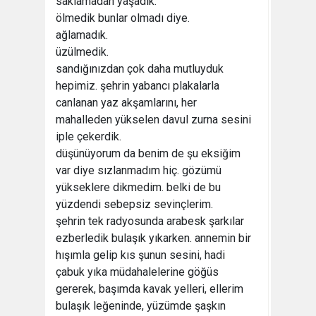
saklamadan yaşadık.
ölmedik bunlar olmadı diye.
ağlamadık.
üzülmedik.
sandığınızdan çok daha mutluyduk
hepimiz. şehrin yabancı plakalarla
canlanan yaz akşamlarını, her
mahalleden yükselen davul zurna sesini
iple çekerdik.
düşünüyorum da benim de şu eksiğim
var diye sızlanmadım hiç. gözümü
yükseklere dikmedim. belki de bu
yüzdendi sebepsiz sevinçlerim.
şehrin tek radyosunda arabesk şarkılar
ezberledik bulaşık yıkarken. annemin bir
hışımla gelip kıs şunun sesini, hadi
çabuk yıka müdahalelerine göğüs
gererek, başımda kavak yelleri, ellerim
bulaşık leğeninde, yüzümde şaşkın