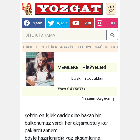
8,555
4,139
208
167
GÜNCEL
POLİTİKA
ASAYİŞ
BELEDİYE
SAĞLIK
EKONOMİ
TEKN
MEMLEKET HİKÂYELERİ
Bozkırın çocukları
Esra GAYRETLİ
Yazarın Özgeçmişi
şehrin en işlek caddesine bakan bir
balkonumuz vardı. her akşamüstü yıkar
paklardı annem.
böyle hazırlanırdık yaz akşamlarına.