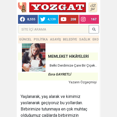
8,555
4,139
208
167
GÜNCEL
POLİTİKA
ASAYİŞ
BELEDİYE
SAĞLIK
EKONOMİ
TEKN
MEMLEKET HİKÂYELERİ
Belki Derdimize Çare Bir Çiçek..
Esra GAYRETLİ
Yazarın Özgeçmişi
Yaşlanarak, yaş alarak ve kimimiz
yaslanarak geçiyoruz bu yollardan.
Birbirimize tutunmaya en çok muhtaç
olduğumuz çağlarda birbirimizin