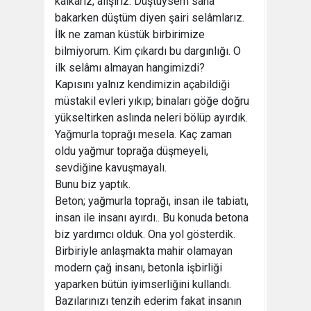
kalkarız, alışırız. Düştüysem sana
bakarken düştüm diyen şairi selâmlarız.
İlk ne zaman küstük birbirimize
bilmiyorum. Kim çıkardı bu dargınlığı. O
ilk selâmı almayan hangimizdi?
Kapısını yalnız kendimizin açabildiği
müstakil evleri yıkıp; binaları göğe doğru
yükseltirken aslında neleri bölüp ayırdık.
Yağmurla toprağı mesela. Kaç zaman
oldu yağmur toprağa düşmeyeli,
sevdiğine kavuşmayalı.
Bunu biz yaptık.
Beton; yağmurla toprağı, insan ile tabiatı,
insan ile insanı ayırdı.. Bu konuda betona
biz yardımcı olduk. Ona yol gösterdik.
Birbiriyle anlaşmakta mahir olamayan
modern çağ insanı, betonla işbirliği
yaparken bütün iyimserliğini kullandı.
Bazılarınızı tenzih ederim fakat insanın