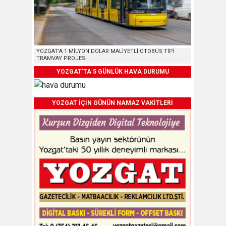
YOZGAT’A 1 MİLYON DOLAR MALİYETLİ OTOBÜS TİPİ
TRAMVAY PROJESİ
YOZGAT'TA 5 GÜNLÜK HAVA DURUMU
YOZGAT İÇİN GÜNÜN NAMAZ VAKİTLERİ