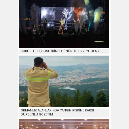
SORFEST COŞKUSU İKİNCİ GÜNÜNDE ZİRVEYE ULAŞTI
ORMANLIK ALANLARINDA YANGIN RİSKİNE KARŞI
DÜRBÜNLÜ GÖZETİM