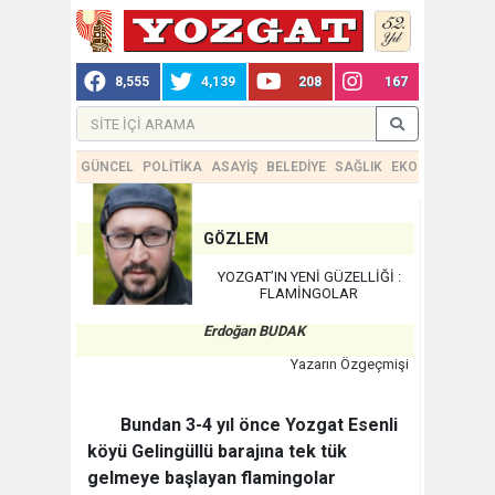
8,555
4,139
208
167
GÜNCEL
POLİTİKA
ASAYİŞ
BELEDİYE
SAĞLIK
EKONOMİ
TEKN
GÖZLEM
YOZGAT’IN YENİ GÜZELLİĞİ :
FLAMİNGOLAR
Erdoğan BUDAK
Yazarın Özgeçmişi
Bundan 3-4 yıl önce Yozgat Esenli
köyü Gelingüllü barajına tek tük
gelmeye başlayan flamingolar