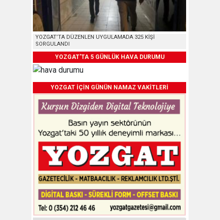
YOZGAT’TA DÜZENLEN UYGULAMADA 325 KİŞİ
SORGULANDI
YOZGAT'TA 5 GÜNLÜK HAVA DURUMU
YOZGAT İÇİN GÜNÜN NAMAZ VAKİTLERİ