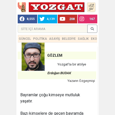
8,555
4,139
208
167
GÜNCEL
POLİTİKA
ASAYİŞ
BELEDİYE
SAĞLIK
EKONOMİ
TEKN
GÖZLEM
Yozgat’ta bir atölye
Erdoğan BUDAK
Yazarın Özgeçmişi
Bayramlar çoğu kimseye mutluluk
yaşatır.
Bazı kimselere de geçen bayramda