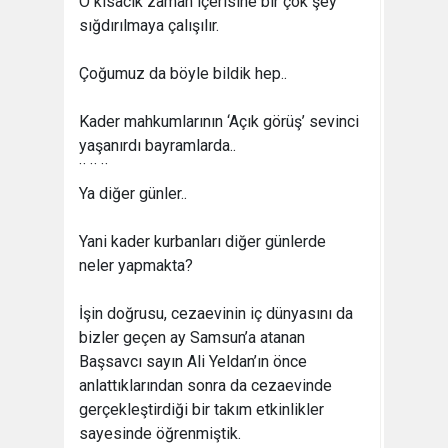
O kısacık zaman içerisine bir çok şey
sığdırılmaya çalışılır.
Çoğumuz da böyle bildik hep..
Kader mahkumlarının ‘Açık görüş’ sevinci
yaşanırdı bayramlarda..
¨ ¨ ¨
Ya diğer günler..
Yani kader kurbanları diğer günlerde
neler yapmakta?
İşin doğrusu, cezaevinin iç dünyasını da
bizler geçen ay Samsun’a atanan
Başsavcı sayın Ali Yeldan’ın önce
anlattıklarından sonra da cezaevinde
gerçekleştirdiği bir takım etkinlikler
sayesinde öğrenmiştik.