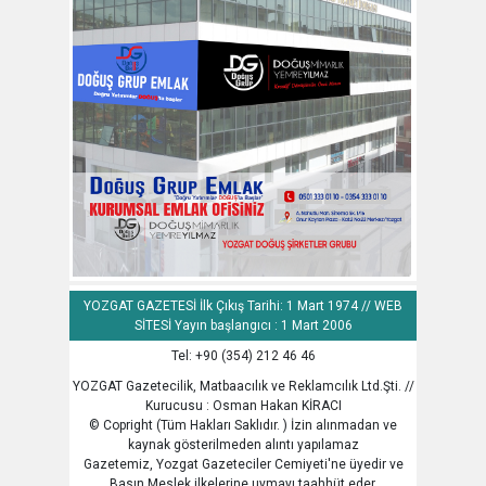
YOZGAT GAZETESİ İlk Çıkış Tarihi: 1 Mart 1974 // WEB
SİTESİ Yayın başlangıcı : 1 Mart 2006
Tel: +90 (354) 212 46 46
YOZGAT Gazetecilik, Matbaacılık ve Reklamcılık Ltd.Şti. //
Kurucusu : Osman Hakan KİRACI
© Copright (Tüm Hakları Saklıdır. ) İzin alınmadan ve
kaynak gösterilmeden alıntı yapılamaz
Gazetemiz, Yozgat Gazeteciler Cemiyeti'ne üyedir ve
Basın Meslek ilkelerine uymayı taahhüt eder.