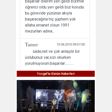
başarılar dilerim yeri geldi bizimle
öğrenci oldu yeri geldi bizi korudu
bu görevide yüzünün akıyla
başaracağına hiç şüphem yok
allaha emanet olsun 1991
mezunları adına...
Tamer
13.06.2010 09:37:00
sade,net ve çok anlaşilir bir
üslubunuz var,sizi okurken
yorulmuyorum.başarılar............
Yozgat'ta Günün Haberleri