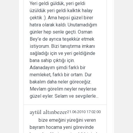
Yeri geldi güldük, yeri geldi
üzüldük yeri geldi kalktık halay
çektik :). Ama hepsi güzel birer
hatıra olarak kaldı. Unutamadığım
günler hep senle geçti. Osman
Bey'e de ayrıca teşekkür etmek
istiyorum. Bizi tanıştırma imkanı
sağladığı için ve yeri geldiğinde
bana sahip çıktığı için.
Adanadayım şimdi farklı bir
memleket, farklı bir ortam. Dur
bakalım daha neler göreceğiz.
Mevlam görelim neyler neylerse
güzel eyler. Selam ve sevgilerle...
aytül altınbezer
21.06.2010 17:02:00
bize emeğini yüreğini veren
bayram hocama yeni görevinde