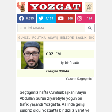
8,555
4,139
208
167
GÜNCEL
POLİTİKA
ASAYİŞ
BELEDİYE
SAĞLIK
EKONOMİ
TEKN
GÖZLEM
İyi bir fırsattı
Erdoğan BUDAK
Yazarın Özgeçmişi
Geçtiğimiz hafta Cumhurbaşkanı Sayın
Abdullah Gül’ün ziyaretiyle yoğun bir
trafik yaşandı Yozgat’ta. Aslında gelişi
sürpriz oldu. Yozgat’ta bir dizi ziyaret ve