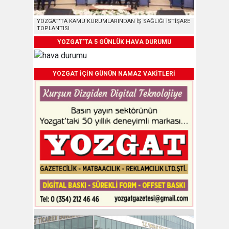
YOZGAT’TA KAMU KURUMLARINDAN İŞ SAĞLIĞI İSTİŞARE
TOPLANTISI
YOZGAT'TA 5 GÜNLÜK HAVA DURUMU
YOZGAT İÇİN GÜNÜN NAMAZ VAKİTLERİ