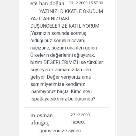
efe han doğan
30.12.2009 15:57:00
YAZINIZI DİKKATLE OKUDUM
YAZILARINIZDAKİ
DÜŞÜNCELERİZE KATILIYORUM
;Yazınızın sonunda sormuş
olduğunuz sorunun cevabı
naçizane; sözüm ona ileri gelen
Ülkelerin değerlerini ağlayarak,
bizim DEĞERLERİMİZİ ise türküler
söyleyerek anmamızdan ileri
geliyor. Değer veriyoruz ama
samimiyetimize kendimiz
inanmıyoruz başta. Kime neyi
ispatlayacaksınız bu durumda?
m.osman
27.12.2009
uluağaç
18:30:00
görüşlerinize aynen