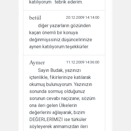
katılıyorum . tebrik ederim.
betül
20.12.2009 14:14:00
diğer yazarların gözünden
kaçan önemli bir konuya
değinmişssiniz.düşüncelirinize
aynen katılıyorum.teşekkürler.
Aymer
11.12.2009 14:36:00
Sayın Budak, yazınızı
içtenlikle, fikirlerinize katılarak
okumuş bulunuyorum. Yazınızın
sonunda sormuş olduğunuz
sorunun cevabı naçizane; sözüm
ona ileri gelen Ülkelerin
değerlerini ağlayarak, bizim
DEĞERLERİMİZİ ise türküler
söyleyerek anmamızdan ileri