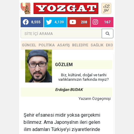
8,555
4,139
208
167
GÜNCEL
POLİTİKA
ASAYİŞ
BELEDİYE
SAĞLIK
EKONOMİ
TEKN
GÖZLEM
Biz, kültürel, doğal ve tarihi
varlıklarımızın farkında mıyız?
Erdoğan BUDAK
Yazarın Özgeçmişi
Şehir efsanesi midir yoksa gerçekmi
bilinmez. Ama Japonya’nın ileri gelen
ilim adamları Türkiye’yi ziyaretlerinde