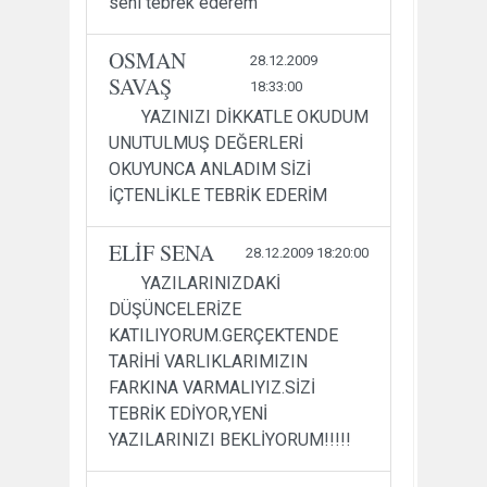
seni tebrek ederem
OSMAN
28.12.2009
SAVAŞ
18:33:00
YAZINIZI DİKKATLE OKUDUM
UNUTULMUŞ DEĞERLERİ
OKUYUNCA ANLADIM SİZİ
İÇTENLİKLE TEBRİK EDERİM
ELİF SENA
28.12.2009 18:20:00
YAZILARINIZDAKİ
DÜŞÜNCELERİZE
KATILIYORUM.GERÇEKTENDE
TARİHİ VARLIKLARIMIZIN
FARKINA VARMALIYIZ.SİZİ
TEBRİK EDİYOR,YENİ
YAZILARINIZI BEKLİYORUM!!!!!