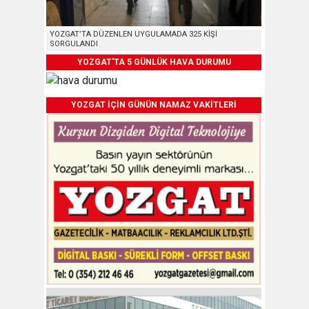
YOZGAT’TA DÜZENLEN UYGULAMADA 325 KİŞİ
SORGULANDI
YOZGAT'TA 5 GÜNLÜK HAVA DURUMU
YOZGAT İÇİN GÜNÜN NAMAZ VAKİTLERİ