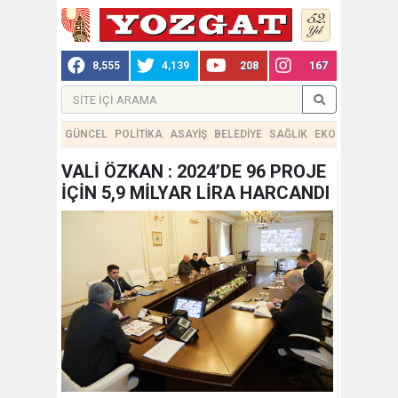
8,555
4,139
208
167
GÜNCEL
POLİTİKA
ASAYİŞ
BELEDİYE
SAĞLIK
EKONOMİ
TEKN
VALİ ÖZKAN : 2024’DE 96 PROJE
İÇİN 5,9 MİLYAR LİRA HARCANDI