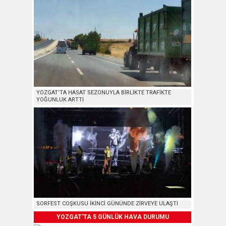
YOZGAT’TA HASAT SEZONUYLA BİRLİKTE TRAFİKTE
YOĞUNLUK ARTTI
SORFEST COŞKUSU İKİNCİ GÜNÜNDE ZİRVEYE ULAŞTI
YOZGAT'TA 5 GÜNLÜK HAVA DURUMU