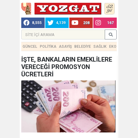
8,555
4,139
208
167
GÜNCEL
POLİTİKA
ASAYİŞ
BELEDİYE
SAĞLIK
EKONOMİ
TEKN
İŞTE, BANKALARIN EMEKLİLERE
VERECEĞİ PROMOSYON
ÜCRETLERİ