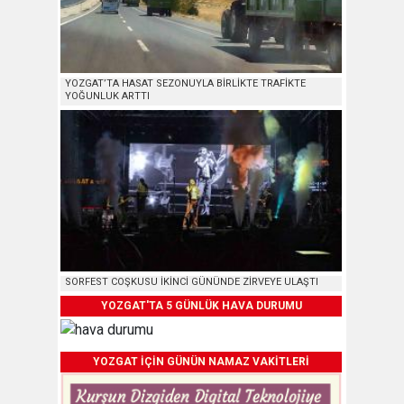
YOZGAT’TA HASAT SEZONUYLA BİRLİKTE TRAFİKTE
YOĞUNLUK ARTTI
SORFEST COŞKUSU İKİNCİ GÜNÜNDE ZİRVEYE ULAŞTI
YOZGAT'TA 5 GÜNLÜK HAVA DURUMU
YOZGAT İÇİN GÜNÜN NAMAZ VAKİTLERİ