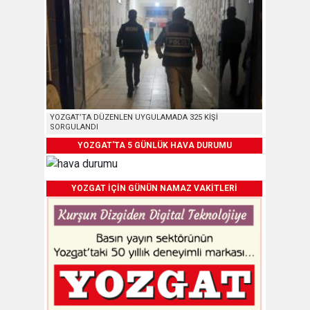
YOZGAT’TA DÜZENLEN UYGULAMADA 325 KİŞİ
SORGULANDI
YOZGAT'TA 5 GÜNLÜK HAVA DURUMU
YOZGAT İÇİN GÜNÜN NAMAZ VAKİTLERİ