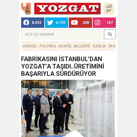
8,555
4,139
208
167
GÜNCEL
POLİTİKA
ASAYİŞ
BELEDİYE
SAĞLIK
EKONOMİ
TEKN
FABRİKASINI İSTANBUL’DAN
YOZGAT’A TAŞIDI..ÜRETİMİNİ
BAŞARIYLA SÜRDÜRÜYOR