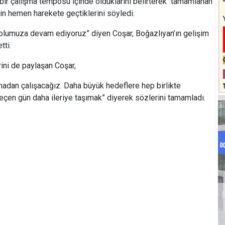
n bir çalışma temposu içinde olduklarını belirterek tamamlanan
için hemen harekete geçtiklerini söyledi.
 yolumuza devam ediyoruz” diyen Coşar, Boğazlıyan’ın gelişim
tti.
rini de paylaşan Coşar,
madan çalışacağız. Daha büyük hedeflere hep birlikte
çen gün daha ileriye taşımak” diyerek sözlerini tamamladı.