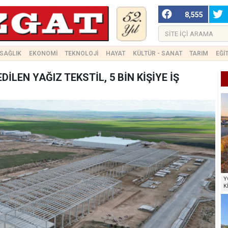
8,555
SAĞLIK
EKONOMİ
TEKNOLOJİ
HAYAT
KÜLTÜR - SANAT
TARIM
EĞİ
İLEN YAĞIZ TEKSTİL, 5 BİN KİŞİYE İŞ
Y
K