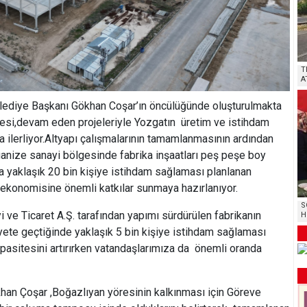
T
A
Belediye Başkanı Gökhan Coşar’ın öncülüğünde oluşturulmakta
esi,devam eden projeleriyle Yozgatın üretim ve istihdam
a ilerliyor.Altyapı çalışmalarının tamamlanmasının ardından
rganize sanayi bölgesinde fabrika inşaatları peş peşe boy
a yaklaşık 20 bin kişiye istihdam sağlaması planlanan
ekonomisine önemli katkılar sunmaya hazırlanıyor.
S
ve Ticaret A.Ş. tarafından yapımı sürdürülen fabrikanın
H
iyete geçtiğinde yaklaşık 5 bin kişiye istihdam sağlaması
apasitesini artırırken vatandaşlarımıza da önemli oranda
an Çoşar ,Boğazlıyan yöresinin kalkınması için Göreve