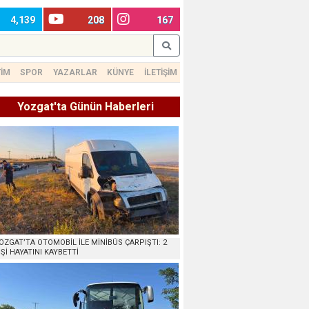
4,139
208
167
TİM
SPOR
YAZARLAR
KÜNYE
İLETİŞİM
Yozgat'ta Günün Haberleri
OZGAT’TA OTOMOBİL İLE MİNİBÜS ÇARPIŞTI: 2
İŞİ HAYATINI KAYBETTİ