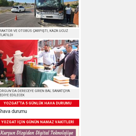
RAKTÖR VE OTOBÜS ÇARPIŞTI, KAZA UCUZ
TLATILDI
ORGUN’DA DERECEYE GİREN BAL SANATÇIYA
EDİYE EDİLECEK
YOZGAT'TA 5 GÜNLÜK HAVA DURUMU
YOZGAT İÇİN GÜNÜN NAMAZ VAKİTLERİ