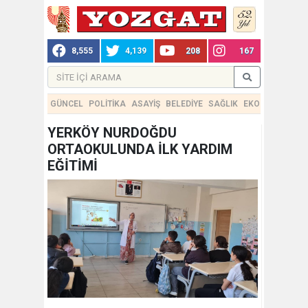
8,555
4,139
208
167
GÜNCEL
POLİTİKA
ASAYİŞ
BELEDİYE
SAĞLIK
EKONOMİ
TEKN
YERKÖY NURDOĞDU
ORTAOKULUNDA İLK YARDIM
EĞİTİMİ