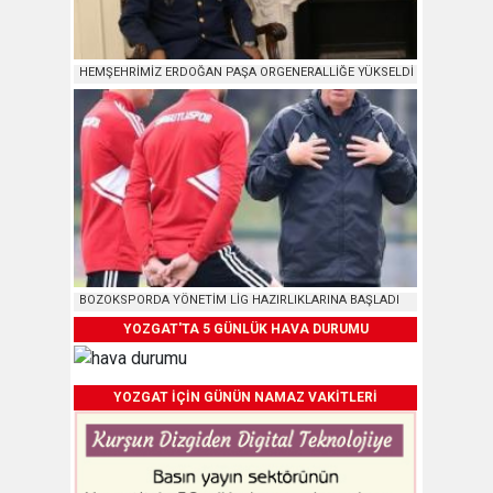
HEMŞEHRİMİZ ERDOĞAN PAŞA ORGENERALLİĞE YÜKSELDİ
BOZOKSPORDA YÖNETİM LİG HAZIRLIKLARINA BAŞLADI
YOZGAT'TA 5 GÜNLÜK HAVA DURUMU
YOZGAT İÇİN GÜNÜN NAMAZ VAKİTLERİ