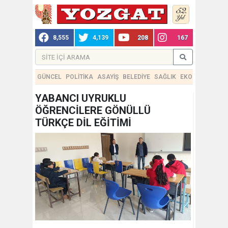
8,555
4,139
208
167
GÜNCEL
POLİTİKA
ASAYİŞ
BELEDİYE
SAĞLIK
EKONOMİ
TEKN
YABANCI UYRUKLU
ÖĞRENCİLERE GÖNÜLLÜ
TÜRKÇE DİL EĞİTİMİ