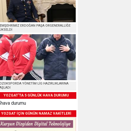
EMŞEHRİMİZ ERDOĞAN PAŞA ORGENERALLİĞE
ÜKSELDİ
OZOKSPORDA YÖNETİM LİG HAZIRLIKLARINA
AŞLADI
YOZGAT'TA 5 GÜNLÜK HAVA DURUMU
YOZGAT İÇİN GÜNÜN NAMAZ VAKİTLERİ