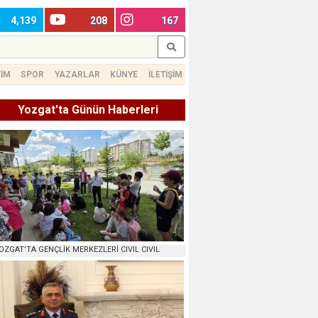
4,139
208
167
TİM
SPOR
YAZARLAR
KÜNYE
İLETİŞİM
Yozgat'ta Günün Haberleri
OZGAT’TA GENÇLİK MERKEZLERİ CIVIL CIVIL