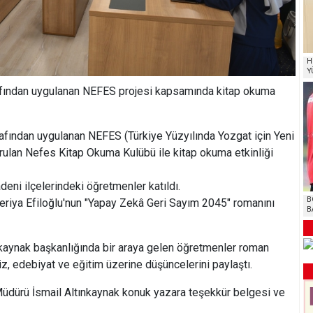
H
Y
rafından uygulanan NEFES projesi kapsamında kitap okuma
rafından uygulanan NEFES (Türkiye Yüzyılında Yozgat için Yeni
rulan Nefes Kitap Okuma Kulübü ile kitap okuma etkinliği
ni ilçelerindeki öğretmenler katıldı.
B
riya Efiloğlu'nun "Yapay Zekâ Geri Sayım 2045" romanını
B
ınkaynak başkanlığında bir araya gelen öğretmenler roman
iz, edebiyat ve eğitim üzerine düşüncelerini paylaştı.
Müdürü İsmail Altınkaynak konuk yazara teşekkür belgesi ve