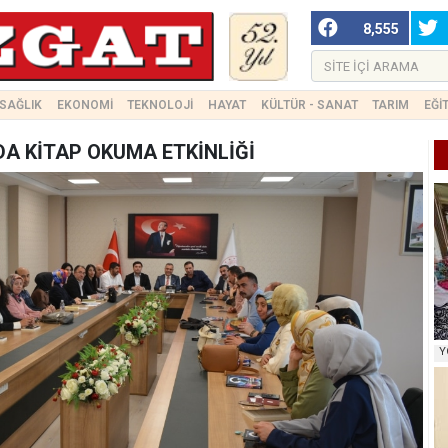
8,555
SAĞLIK
EKONOMİ
TEKNOLOJİ
HAYAT
KÜLTÜR - SANAT
TARIM
EĞİ
A KİTAP OKUMA ETKİNLİĞİ
Y