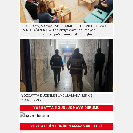
REKTÖR YAŞAR,YOZGAT’IN CUMHUR İTTİFAKINI BOZOK
EVİNDE AĞIRLADI // Toplantıya davet edilmeyen
muhalefet,Rektör Yaşar’ı ‘ayırımcılıkla’eleştirdi
YOZGAT’TA DÜZENLEN UYGULAMADA 325 KİŞİ
SORGULANDI
YOZGAT'TA 5 GÜNLÜK HAVA DURUMU
YOZGAT İÇİN GÜNÜN NAMAZ VAKİTLERİ