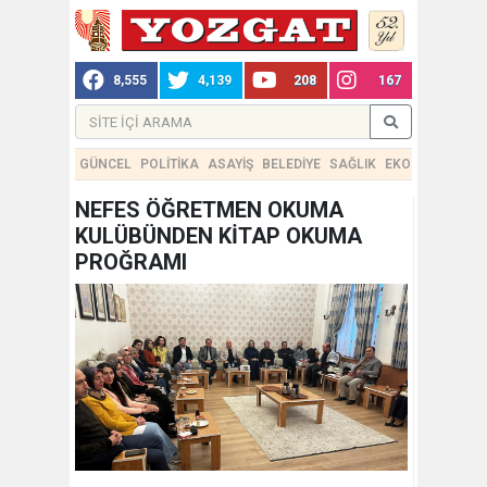
8,555
4,139
208
167
GÜNCEL
POLİTİKA
ASAYİŞ
BELEDİYE
SAĞLIK
EKONOMİ
TEKN
NEFES ÖĞRETMEN OKUMA
KULÜBÜNDEN KİTAP OKUMA
PROĞRAMI