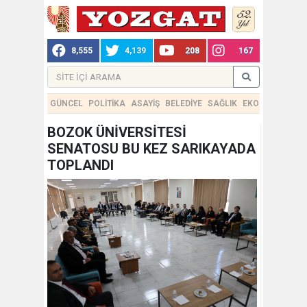
8,555
4,139
208
167
GÜNCEL
POLİTİKA
ASAYİŞ
BELEDİYE
SAĞLIK
EKONOMİ
TEKN
BOZOK ÜNİVERSİTESİ
SENATOSU BU KEZ SARIKAYADA
TOPLANDI