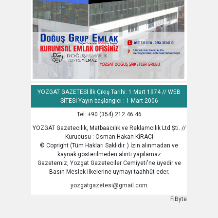
YOZGAT GAZETESİ İlk Çıkış Tarihi: 1 Mart 1974 // WEB
SİTESİ Yayın başlangıcı : 1 Mart 2006
Tel: +90 (354) 212 46 46
YOZGAT Gazetecilik, Matbaacılık ve Reklamcılık Ltd.Şti. //
Kurucusu : Osman Hakan KİRACI
© Copright (Tüm Hakları Saklıdır. ) İzin alınmadan ve
kaynak gösterilmeden alıntı yapılamaz
Gazetemiz, Yozgat Gazeteciler Cemiyeti'ne üyedir ve
Basın Meslek ilkelerine uymayı taahhüt eder.
yozgatgazetesi@gmail.com
FiByte