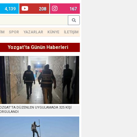
4,139
208
167
TİM
SPOR
YAZARLAR
KÜNYE
İLETİŞİM
Yozgat'ta Günün Haberleri
OZGAT’TA DÜZENLEN UYGULAMADA 325 KİŞİ
ORGULANDI