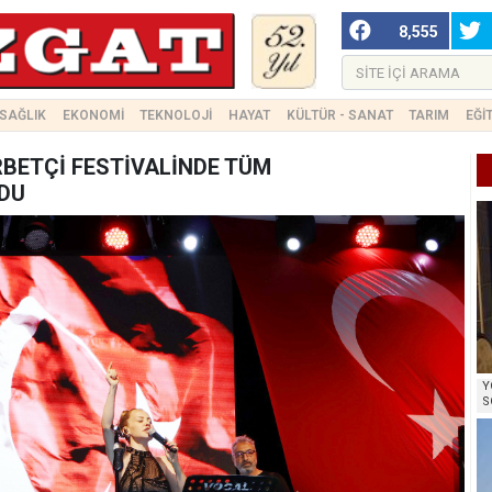
8,555
SAĞLIK
EKONOMİ
TEKNOLOJİ
HAYAT
KÜLTÜR - SANAT
TARIM
EĞİ
RBETÇİ FESTİVALİNDE TÜM
DU
Y
S