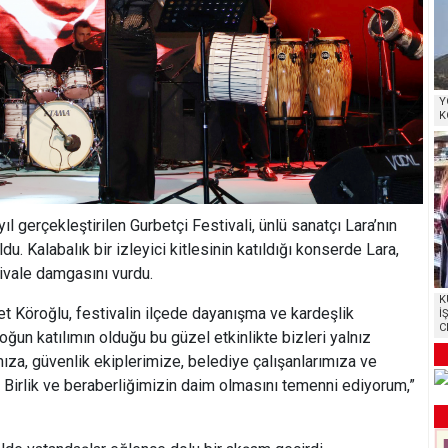
Y
K
ıl gerçekleştirilen Gurbetçi Festivali, ünlü sanatçı Lara’nın
. Kalabalık bir izleyici kitlesinin katıldığı konserde Lara,
tivale damgasını vurdu.
K
 Köroğlu, festivalin ilçede dayanışma ve kardeşlik
İ
C
Yoğun katılımın olduğu bu güzel etkinlikte bizleri yalnız
za, güvenlik ekiplerimize, belediye çalışanlarımıza ve
 Birlik ve beraberliğimizin daim olmasını temenni ediyorum,”