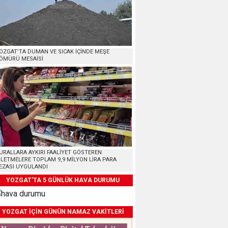
OZGAT’TA DUMAN VE SICAK İÇİNDE MEŞE
ÖMÜRÜ MESAİSİ
URALLARA AYKIRI FAALİYET GÖSTEREN
ŞLETMELERE TOPLAM 9,9 MİLYON LİRA PARA
EZASI UYGULANDI
YOZGAT'TA 5 GÜNLÜK HAVA DURUMU
YOZGAT İÇİN GÜNÜN NAMAZ VAKİTLERİ