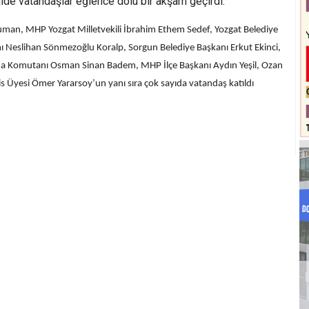
lde vatandaşlar eğlence dolu bir akşam geçirdi.
Duman, MHP Yozgat Milletvekili İbrahim Ethem Sedef, Yozgat Belediye
 Neslihan Sönmezoğlu Koralp, Sorgun Belediye Başkanı Erkut Ekinci,
rma Komutanı Osman Sinan Badem, MHP İlçe Başkanı Aydın Yeşil, Ozan
is Üyesi Ömer Yararsoy’un yanı sıra çok sayıda vatandaş katıldı