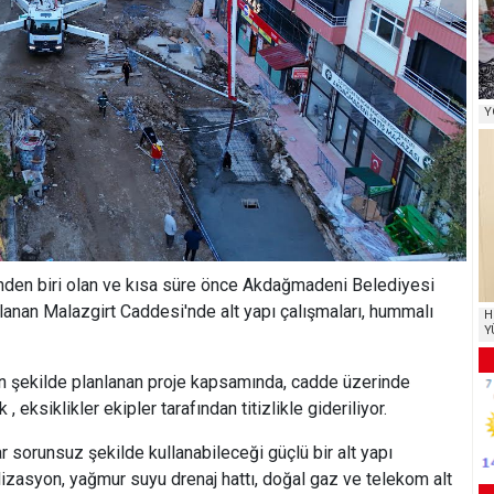
Y
nden biri olan ve kısa süre önce Akdağmadeni Belediyesi
lanan Malazgirt Caddesi'nde alt yapı çalışmaları, hummalı
H
Y
un şekilde planlanan proje kapsamında, cadde üzerinde
, eksiklikler ekipler tarafından titizlikle gideriliyor.
 sorunsuz şekilde kullanabileceği güçlü bir alt yapı
izasyon, yağmur suyu drenaj hattı, doğal gaz ve telekom alt