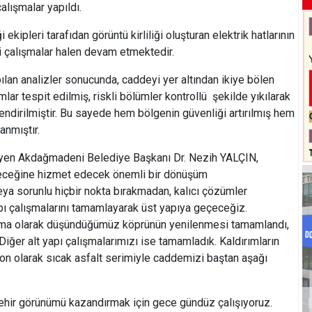
alışmalar yapıldı.
kipleri tarafıdan görüntü kirliliği oluşturan elektrik hatlarının
li çalışmalar halen devam etmektedir.
lan analizler sonucunda, caddeyi yer altından ikiye bölen
ar tespit edilmiş, riskli bölümler kontrollü şekilde yıkılarak
ndirilmiştir. Bu sayede hem bölgenin güvenliği artırılmış hem
anmıştır.
leyen Akdağmadeni Belediye Başkanı Dr. Nezih YALÇIN,
leceğine hizmet edecek önemli bir dönüşüm
eya sorunlu hiçbir nokta bırakmadan, kalıcı çözümler
apı çalışmalarını tamamlayarak üst yapıya geçeceğiz.
ışma olarak düşündüğümüz köprünün yenilenmesi tamamlandı,
Diğer alt yapı çalışmalarımızı ise tamamladık. Kaldırımların
n olarak sıcak asfalt serimiyle caddemizi baştan aşağı
ir görünümü kazandırmak için gece gündüz çalışıyoruz.