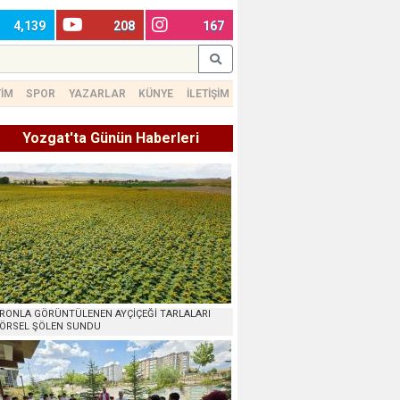
4,139
208
167
TİM
SPOR
YAZARLAR
KÜNYE
İLETİŞİM
Yozgat'ta Günün Haberleri
RONLA GÖRÜNTÜLENEN AYÇİÇEĞİ TARLALARI
ÖRSEL ŞÖLEN SUNDU