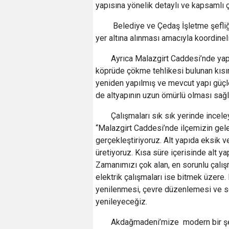
yapısına yönelik detaylı ve kapsamlı ç
Belediye ve Çedaş İşletme şefliği e
yer altına alınması amacıyla koordine
Ayrıca Malazgirt Caddesi’nde yapı
köprüde çökme tehlikesi bulunan kısıml
yeniden yapılmış ve mevcut yapı güçle
de altyapının uzun ömürlü olması sağl
Çalışmaları sık sık yerinde ince
“Malazgirt Caddesi’nde ilçemizin ge
gerçekleştiriyoruz. Alt yapıda eksik v
üretiyoruz. Kısa süre içerisinde alt y
Zamanımızı çok alan, en sorunlu çal
elektrik çalışmaları ise bitmek üzere. 
yenilenmesi, çevre düzenlemesi ve so
yenileyeceğiz.
Akdağmadeni’mize modern bir şeh