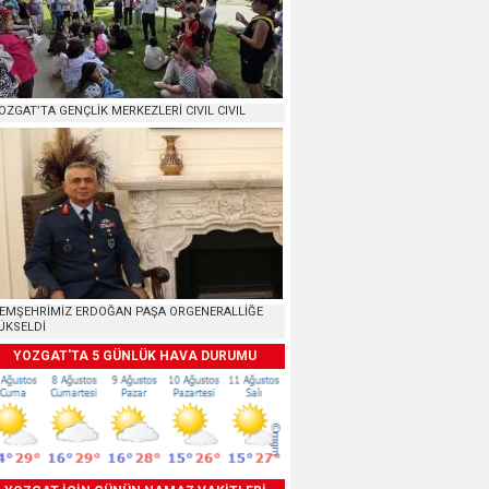
OZGAT’TA GENÇLİK MERKEZLERİ CIVIL CIVIL
EMŞEHRİMİZ ERDOĞAN PAŞA ORGENERALLİĞE
ÜKSELDİ
YOZGAT'TA 5 GÜNLÜK HAVA DURUMU