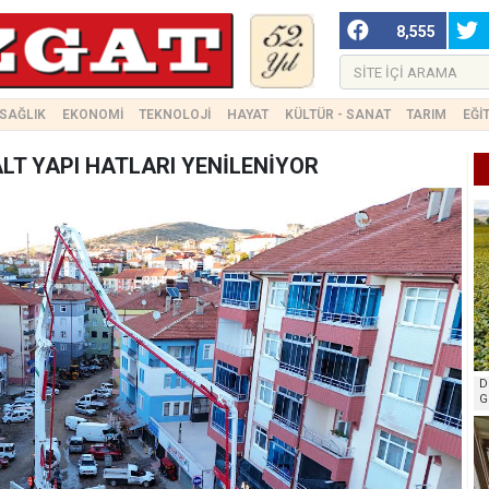
8,555
SAĞLIK
EKONOMİ
TEKNOLOJİ
HAYAT
KÜLTÜR - SANAT
TARIM
EĞİ
LT YAPI HATLARI YENİLENİYOR
D
G