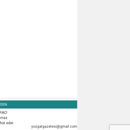
 2006
İRACI
lamaz
hüt eder.
yozgatgazetesi@gmail.com