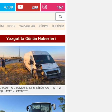
4,139
208
167
TİM
SPOR
YAZARLAR
KÜNYE
İLETİŞİM
Yozgat'ta Günün Haberleri
OZGAT’TA OTOMOBİL İLE MİNİBÜS ÇARPIŞTI: 2
İŞİ HAYATINI KAYBETTİ