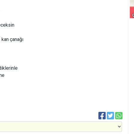
e
eceksin
 kan çanağı
iklerinle
nne