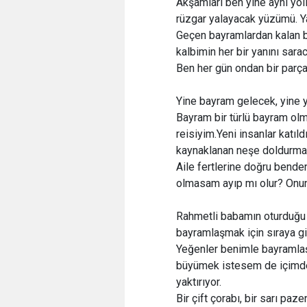
Akşamları ben yine aynı yoll
rüzgar yalayacak yüzümü. Y
Geçen bayramlardan kalan b
kalbimin her bir yanını sara
Ben her gün ondan bir parçay
Yine bayram gelecek, yine y
Bayram bir türlü bayram olm
reisiyim.Yeni insanlar katıld
kaynaklanan neşe doldurmalı
Aile fertlerine doğru bende
olmasam ayıp mı olur? Onun 
Rahmetli babamın oturduğu k
bayramlaşmak için sıraya gi
Yeğenler benimle bayramlaş
büyümek istesem de içimde 
yaktırıyor.
Bir çift çorabı, bir sarı pa