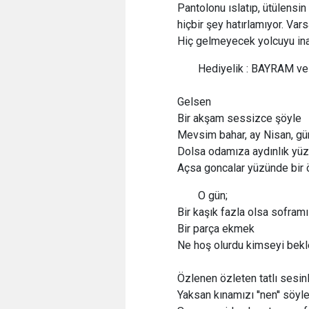
Pantolonu ıslatıp, ütülensin
hiçbir şey hatırlamıyor. Vars
Hiç gelmeyecek yolcuyu inat
Hediyelik : BAYRAM v
Gelsen
Bir akşam sessizce şöyle
Mevsim bahar, ay Nisan, gün
Dolsa odamıza aydınlık yü
Açsa goncalar yüzünde bir
O gün;
Bir kaşık fazla olsa sofram
Bir parça ekmek
Ne hoş olurdu kimseyi be
Özlenen özleten tatlı sesin
Yaksan kınamızı ''nen'' söyl