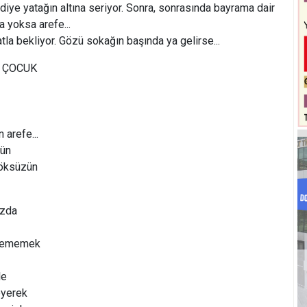
 diye yatağın altına seriyor. Sonra, sonrasında bayrama dair
a yoksa arefe...
la bekliyor. Gözü sokağın başında ya gelirse...
e ÇOCUK
 arefe...
zün
 öksüzün
ızda
klememek
le
eyerek