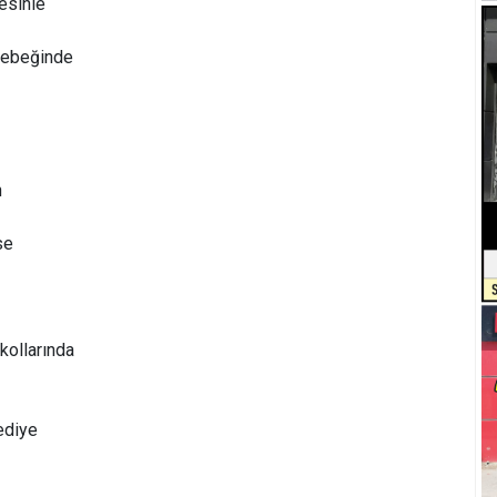
esinle
bebeğinde
n
se
kollarında
ediye