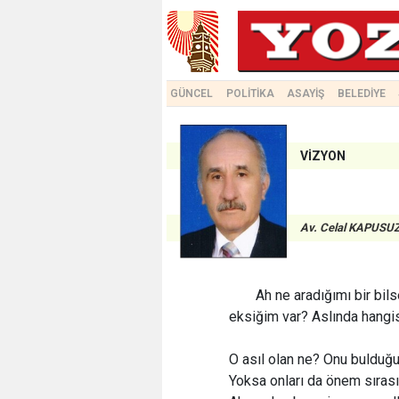
GÜNCEL
POLİTİKA
ASAYİŞ
BELEDİYE
VİZYON
Av. Celal KAPUS
Ah ne aradığımı bir bil
eksiğim var? Aslında hangis
O asıl olan ne? Onu buldu
Yoksa onları da önem sıras