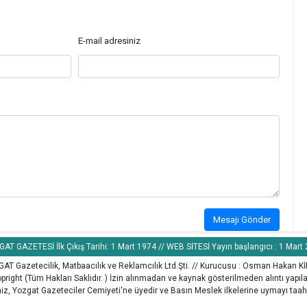
E-mail adresiniz
Mesajı Gönder
AT GAZETESİ İlk Çıkış Tarihi: 1 Mart 1974 // WEB SİTESİ Yayın başlangıcı : 1 Mart
AT Gazetecilik, Matbaacılık ve Reklamcılık Ltd.Şti. // Kurucusu : Osman Hakan K
pright (Tüm Hakları Saklıdır. ) İzin alınmadan ve kaynak gösterilmeden alıntı yapı
z, Yozgat Gazeteciler Cemiyeti'ne üyedir ve Basın Meslek ilkelerine uymayı taah