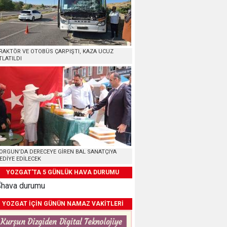
RAKTÖR VE OTOBÜS ÇARPIŞTI, KAZA UCUZ
TLATILDI
ORGUN’DA DERECEYE GİREN BAL SANATÇIYA
EDİYE EDİLECEK
YOZGAT'TA 5 GÜNLÜK HAVA DURUMU
YOZGAT İÇİN GÜNÜN NAMAZ VAKİTLERİ