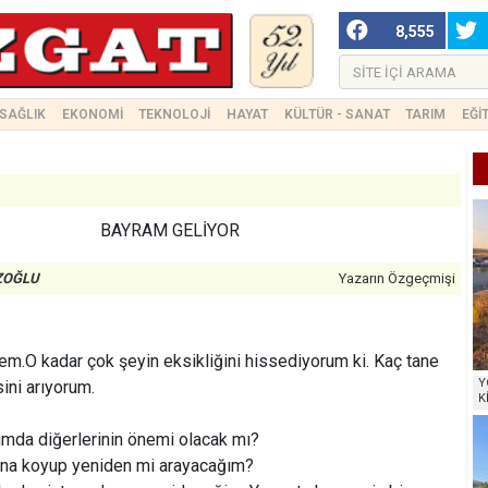
8,555
SAĞLIK
EKONOMİ
TEKNOLOJİ
HAYAT
KÜLTÜR - SANAT
TARIM
EĞİ
BAYRAM GELİYOR
UZOĞLU
Yazarın Özgeçmişi
sem.O kadar çok şeyin eksikliğini hissediyorum ki. Kaç tane
Y
ini arıyorum.
K
ğumda diğerlerinin önemi olacak mı?
ına koyup yeniden mi arayacağım?