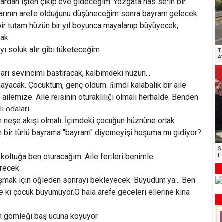
ardan işten çıkıp eve gideceğim. Yozgata has serin bir
arının arefe olduğunu düşüneceğim sonra bayram gelecek.
ir tutam hüzün bir yıl boyunca mayalanıp büyüyecek,
cak.
ı soluk alır gibi tüketeceğim.
T
A
arı sevincimi bastıracak, kalbimdeki hüzün...
ayacak. Çocuktum, genç oldum. ﬁimdi kalabalık bir aile
ı ailemize. Aile reisinin oturaklılığı olmalı herhalde. Benden
 odaları.
n neşe akışı olmalı. İçimdeki çocuğun hüznüne ortak
bir türlü bayrama ''bayram'' diyemeyişi hoşuma mı gidiyor?
S
oltuğa ben oturacağım. Aile fertleri benimle
H
recek.
mak için öğleden sonrayı bekleyecek. Büyüdüm ya... Ben
ki çocuk büyümüyor.O hala arefe geceleri ellerine kına
zen gömleği baş ucuna koyuyor.