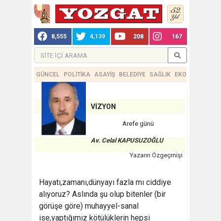
8,555
4,139
208
167
GÜNCEL
POLİTİKA
ASAYİŞ
BELEDİYE
SAĞLIK
EKONOMİ
TEKN
VİZYON
Arefe günü
Av. Celal KAPUSUZOĞLU
Yazarın Özgeçmişi
Hayatı,zamanı,dünyayı fazla mı ciddiye
alıyoruz? Aslında şu olup bitenler (bir
görüşe göre) muhayyel-sanal
ise,yaptığımız kötülüklerin hepsi