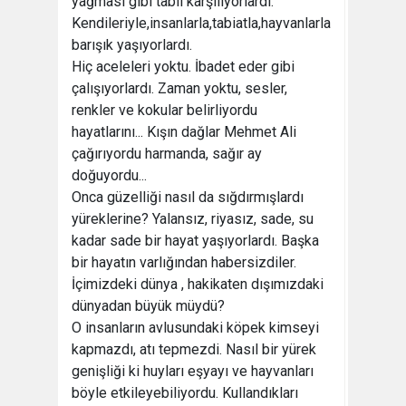
yağması gibi tabii karşılıyorlardı.
Kendileriyle,insanlarla,tabiatla,hayvanlarla
barışık yaşıyorlardı.
Hiç aceleleri yoktu. İbadet eder gibi
çalışıyorlardı. Zaman yoktu, sesler,
renkler ve kokular belirliyordu
hayatlarını... Kışın dağlar Mehmet Ali
çağırıyordu harmanda, sağır ay
doğuyordu...
Onca güzelliği nasıl da sığdırmışlardı
yüreklerine? Yalansız, riyasız, sade, su
kadar sade bir hayat yaşıyorlardı. Başka
bir hayatın varlığından habersizdiler.
İçimizdeki dünya , hakikaten dışımızdaki
dünyadan büyük müydü?
O insanların avlusundaki köpek kimseyi
kapmazdı, atı tepmezdi. Nasıl bir yürek
genişliği ki huyları eşyayı ve hayvanları
böyle etkileyebiliyordu. Kullandıkları