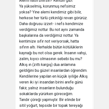
Alemi nasıl bilirsin? Kendin gibi.
Ya yükselmiş, korunmuş nefsimiz
yoksa? Yine alemi kendimiz gibi bilir,
herkese her türlü çirkinliği revan görürüz.
Daha doğrusu izzet- i nefs kendimize
verdiğimiz nottur. Bu not aynı zamanda
başkalarına da verdiğimiz nottur. Ya
kentimize sıfır not veriyorsak, hatta
sıfırın altı. Herhalde bütün kötülüklerin
kaynağı bu not olsa gerek. İnsanın vahşi,
zalim, kıyıcı olmasının sebebi bu mu?
Alkış ın (zıttı kargış) dua anlamına
geldiğini bu güzel insanlardan öğrendim.
Kendilerine yapılan en küçük iyiliğe Alkış
veren iki iyi insandan birini arefe günü
fakir, yalnız insanların bulunduğu
sokaklarda yürürken göreceğim.
Tandır çöreği yapmıştır. Bir elinde bir
sitil yoğurt, tepside bir topak tereyağı