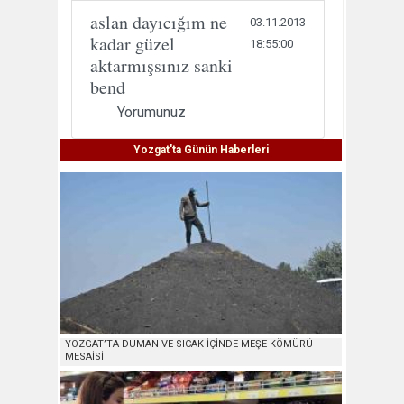
aslan dayıcığım ne
03.11.2013
kadar güzel
18:55:00
aktarmışsınız sanki
bend
Yorumunuz
Yozgat'ta Günün Haberleri
YOZGAT’TA DUMAN VE SICAK İÇİNDE MEŞE KÖMÜRÜ
MESAİSİ