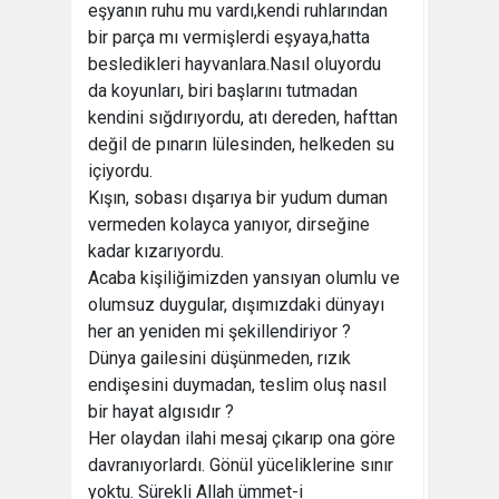
eşyanın ruhu mu vardı,kendi ruhlarından
bir parça mı vermişlerdi eşyaya,hatta
besledikleri hayvanlara.Nasıl oluyordu
da koyunları, biri başlarını tutmadan
kendini sığdırıyordu, atı dereden, hafttan
değil de pınarın lülesinden, helkeden su
içiyordu.
Kışın, sobası dışarıya bir yudum duman
vermeden kolayca yanıyor, dirseğine
kadar kızarıyordu.
Acaba kişiliğimizden yansıyan olumlu ve
olumsuz duygular, dışımızdaki dünyayı
her an yeniden mi şekillendiriyor ?
Dünya gailesini düşünmeden, rızık
endişesini duymadan, teslim oluş nasıl
bir hayat algısıdır ?
Her olaydan ilahi mesaj çıkarıp ona göre
davranıyorlardı. Gönül yüceliklerine sınır
yoktu. Sürekli Allah ümmet-i