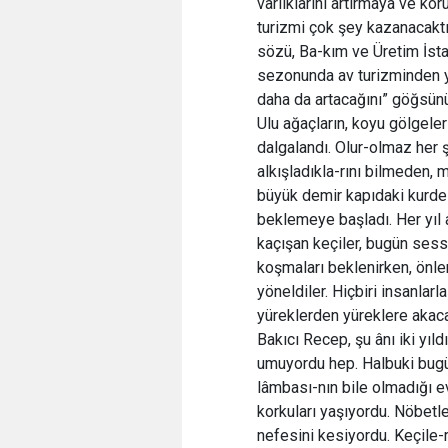
varlıklarını artırmaya ve ko
turizmi çok şey kazanacaktı
sözü, Ba-kım ve Üretim İsta
sezonunda av turizminden yü
daha da artacağını” göğsünü 
Ulu ağaçların, koyu gölgeler
dalgalandı. Olur-olmaz her ş
alkışladıkla-rını bilmeden, 
büyük demir kapıdaki kurdelay
beklemeye başladı. Her yıl a
kaçışan keçiler, bugün sess
koşmaları beklenirken, önle
yöneldiler. Hiçbiri insanla
yüreklerden yüreklere akacak
Bakıcı Recep, şu ânı iki yıld
umuyordu hep. Halbuki bugün
lâmbası-nın bile olmadığı ev
korkuları yaşıyordu. Nöbetl
nefesini kesiyordu. Keçile-r