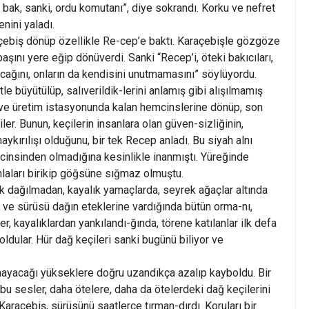
 bak, sanki, ordu komutanı”, diye sokrandı. Korku ve nefret
nini yaladı.
çebiş dönüp özellikle Re-cep’e baktı. Karaçebişle gözgöze
ını yere eğip dönüverdi. Sanki “Recep’i, öteki bakıcıları,
cağını, onların da kendisini unutmamasını” söylüyordu.
e büyütülüp, salıverildik-lerini anlamış gibi alışılmamış
 ve üretim istasyonunda kalan hemcinslerine dönüp, son
er. Bunun, keçilerin insanlara olan güven-sizliğinin,
ykırılışı olduğunu, bir tek Recep anladı. Bu siyah alnı
 cinsinden olmadığına kesinlikle inanmıştı. Yüreğinde
mlaları birikip göğsüne sığmaz olmuştu.
ık dağılmadan, kayalık yamaçlarda, seyrek ağaçlar altında
iş ve sürüsü dağın eteklerine vardığında bütün orma-nı,
, kayalıklardan yankılandı-ğında, törene katılanlar ilk defa
ldular. Hür dağ keçileri sanki bugünü biliyor ve
mayacağı yükseklere doğru uzandıkça azalıp kayboldu. Bir
bu sesler, daha ötelere, daha da ötelerdeki dağ keçilerini
 Karaçebiş, sürüsünü saatlerce tırman-dırdı. Koruları bir