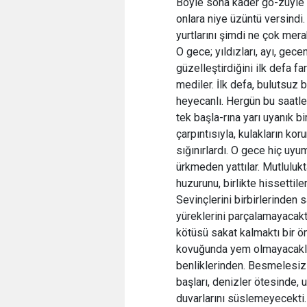
Böyle sona kader gö-züyle b
onlara niye üzüntü versindi.
yurtlarını şimdi ne çok mera
O gece; yıldızları, ayı, gecen
güzelleştirdiğini ilk defa fa
mediler. İlk defa, bulutsuz b
heyecanlı. Hergün bu saatl
tek başla-rına yarı uyanık bi
çarpıntısıyla, kulakların ko
sığınırlardı. O gece hiç uyum
ürkmeden yattılar. Mutluluk
huzurunu, birlikte hissettiler
Sevinçlerini birbirlerinden sa
yüreklerini parçalamayacakt
kötüsü sakat kalmaktı bir ö
kovuğunda yem olmayacaklar
benliklerinden. Besmelesiz 
başları, denizler ötesinde, 
duvarlarını süslemeyecekti.