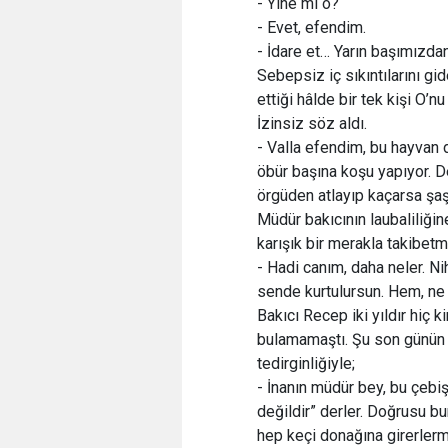
- Yine mi o?
- Evet, efendim.
- İdare et… Yarın başımızda
Sebepsiz iç sıkıntılarını gi
ettiği hâlde bir tek kişi O
İzinsiz söz aldı.
- Valla efendim, bu hayvan d
öbür başına koşu yapıyor. 
örgüden atlayıp kaçarsa şaş
Müdür bakıcının laubaliliğin
karışık bir merakla takibet
- Hadi canım, daha neler. Ni
sende kurtulursun. Hem, ne a
Bakıcı Recep iki yıldır hiç 
bulamamaştı. Şu son günün n
tedirginliğiyle;
- İnanın müdür bey, bu çebiş
değildir” derler. Doğrusu bu
hep keçi donağına girerlerm