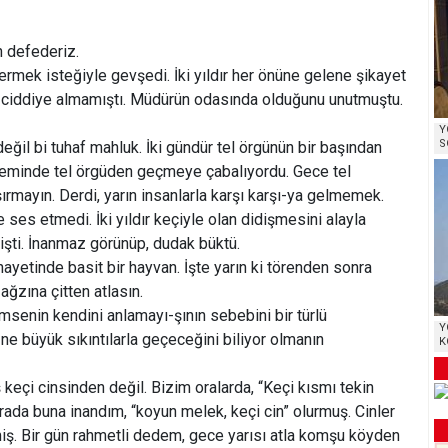
n defederiz.
dermek isteğiyle gevşedi. İki yıldır her önüne gelene şikayet
’nu ciddiye almamıştı. Müdürün odasında olduğunu unutmuştu.
Y
S
eğil bi tuhaf mahluk. İki gündür tel örgünün bir başından
Deminde tel örgüden geçmeye çabalıyordu. Gece tel
ırmayın. Derdi, yarın insanlarla karşı karşı-ya gelmemek.
e ses etmedi. İki yıldır keçiyle olan didişmesini alayla
mişti. İnanmaz görünüp, dudak büktü.
hayetinde basit bir hayvan. İşte yarın ki törenden sonra
ğzına çitten atlasın.
kimsenin kendini anlamayı-şının sebebini bir türlü
Y
e büyük sıkıntılarla geçeceğini biliyor olmanın
K
 keçi cinsinden değil. Bizim oralarda, “Keçi kısmı tekin
rada buna inandım, “koyun melek, keçi cin” olurmuş. Cinler
iş. Bir gün rahmetli dedem, gece yarısı atla komşu köyden