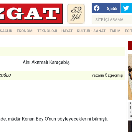
8,555
SAĞLIK
EKONOMİ
TEKNOLOJİ
HAYAT
KÜLTÜR - SANAT
TARIM
EĞİ
Alnı Akıtmalı Karaçebiş
UZOĞLU
Yazarın Özgeçmişi
R
B
e
‘
de, müdür Kenan Bey O’nun söyleyeceklerini bilmişti.