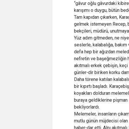
“gâvur oğlu gâvurdaki kibire
karışımı o duygu, bütün bede
Tam kapıdan çıkarken, Kara
gelmek istemeyen Recep, baş
bekçileri, müdürü, unutmaya
Yüz adım gitmeden, ne niyetl
seslerle, kalabalığa, bakım
defa hep bir ağızdan meledil
nefretin ve başeğmezliğin ha
akıtmalı erkek çebişin, keçi
günler-dir biriken korku da
Daha törene katılan kalabal
bir kıpırtı başladı. Karaçeb
koyakları dolduran melemeler
buraya geldiklerine pişman o
bekliyorlardı.
Melemeler, insanların çıka
mutlu günün müjdecisi olan 
haber-dar etti. Alnı akıtmalı