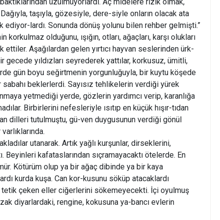
aktıklarından üzülmüyorlardı. Aç midelere rızık olmak,
 Dağıyla, taşıyla, gözesiyle, dere-siyle onların olacak ata
k ediyor-lardı. Sonunda dönüş yolunu bilen rehber gelmişti.”
in korkulmaz olduğunu, ışığın, otları, ağaçları, karşı olukları
rk ettiler. Aşağılardan gelen yırtıcı hayvan seslerinden ürk-
ir gecede yıldızları seyrederek yattılar, korkusuz, ümitli,
erde gün boyu seğirtmenin yorgunluğuyla, bir kuytu köşede
r sabahı beklerlerdi. Sayısız tehlikelerin verdiği yürek
runmaya yetmediği yerde, gözlerin yardımcı verip, karanlığa
adılar. Birbirlerini nefesleriyle ısıtıp en küçük hışır-tıdan
tan dilleri tutulmuştu, gü-ven duygusunun verdiği gönül
 varlıklarında.
kladılar utanarak. Artık yağlı kurşunlar, dirseklerini,
ı. Beyinleri kafataslarından sıçramayacaktı ötelerde. En
mür. Kötürüm olup ya bir ağaç dibinde ya bir kaya
dı kurda kuşa. Can kor-kusunu söküp atacaklardı
tetik çeken eller ciğerlerini sökemeyecekti. İçi oyulmuş
uzak diyarlardaki, rengine, kokusuna ya-bancı evlerin