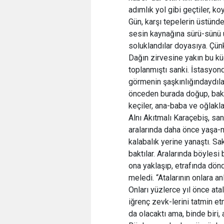
adımlık yol gibi geçtiler, ko
Gün, karşı tepelerin üstünde
sesin kaynağına sürü-sünü ul
soluklandılar doyasıya. Çünk
Dağın zirvesine yakın bu kü
toplanmıştı sanki. İstasyon
görmenin şaşkınlığındaydıla
önceden burada doğup, bakı
keçiler, ana-baba ve oğlakla
Alnı Akıtmalı Karaçebiş, sank
aralarında daha önce yaşa-
kalabalık yerine yanaştı. Sa
baktılar. Aralarında böylesi 
ona yaklaşıp, etrafında dönd
meledi. “Atalarının onlara a
Onları yüzlerce yıl önce atal
iğrenç zevk-lerini tatmin et
da olacaktı ama, binde biri, 