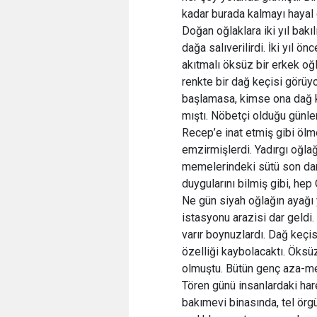
kadar burada kalmayı hayal 
Doğan oğlaklara iki yıl bakılı
dağa salıverilirdi. İki yıl ö
akıtmalı öksüz bir erkek oğl
renkte bir dağ keçisi görüyor
başlamasa, kimse ona dağ k
mıştı. Nöbetçi olduğu günler
Recep’e inat etmiş gibi ölme
emzirmişlerdi. Yadırgı oğlağ
memelerindeki sütü son dam
duygularını bilmiş gibi, he
Ne gün siyah oğlağın ayağı
istasyonu arazisi dar geldi. 
varır boynuzlardı. Dağ keçi
özelliği kaybolacaktı. Öksüz
olmuştu. Bütün genç aza-me
Tören günü insanlardaki hare
bakımevi binasında, tel örgü