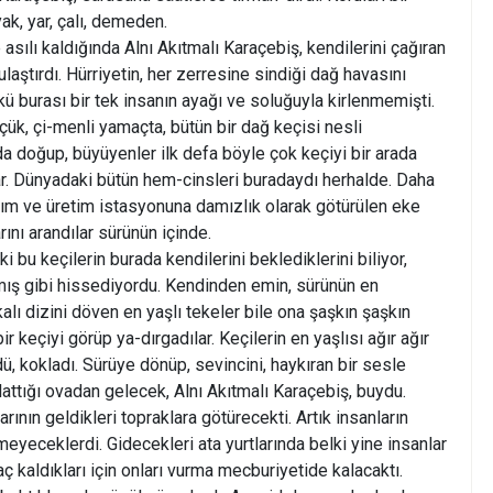
yak, yar, çalı, demeden.
 asılı kaldığında Alnı Akıtmalı Karaçebiş, kendilerini çağıran
aştırdı. Hürriyetin, her zerresine sindiği dağ havasını
ü burası bir tek insanın ayağı ve soluğuyla kirlenmemişti.
çük, çi-menli yamaçta, bütün bir dağ keçisi nesli
da doğup, büyüyenler ilk defa böyle çok keçiyi bir arada
r. Dünyadaki bütün hem-cinsleri buradaydı herhalde. Daha
m ve üretim istasyonuna damızlık olarak götürülen eke
rını arandılar sürünün içinde.
i bu keçilerin burada kendilerini beklediklerini biliyor,
mış gibi hissediyordu. Kendinden emin, sürünün en
kalı dizini döven en yaşlı tekeler bile ona şaşkın şaşkın
bir keçiyi görüp ya-dırgadılar. Keçilerin en yaşlısı ağır ağır
ü, kokladı. Sürüye dönüp, sevincini, haykıran bir sesle
nlattığı ovadan gelecek, Alnı Akıtmalı Karaçebiş, buydu.
arının geldikleri topraklara götürecekti. Artık insanların
meyeceklerdi. Gidecekleri ata yurtlarında belki yine insanlar
aç kaldıkları için onları vurma mecburiyetide kalacaktı.