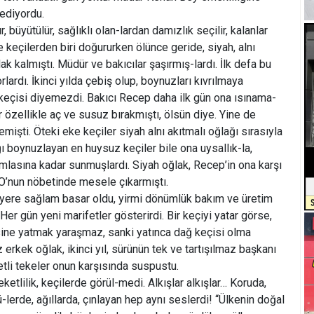
ediyordu.
r, büyütülür, sağlıklı olan-lardan damızlık seçilir, kalanlar
nce keçilerden biri doğururken ölünce geride, siyah, alnı
ak kalmıştı. Müdür ve bakıcılar şaşırmış-lardı. İlk defa bu
lardı. İkinci yılda çebiş olup, boynuzları kıvrılmaya
eçisi diyemezdi. Bakıcı Recep daha ilk gün ona ısınama-
 özellikle aç ve susuz bırakmıştı, ölsün diye. Yine de
mişti. Öteki eke keçiler siyah alnı akıtmalı oğlağı sırasıyla
ı boynuzlayan en huysuz keçiler bile ona uysallık-la,
lasına kadar sunmuşlardı. Siyah oğlak, Recep’in ona karşı
p O’nun nöbetinde mesele çıkarmıştı.
 yere sağlam basar oldu, yirmi dönümlük bakım ve üretim
Her gün yeni marifetler gösterirdi. Bir keçiyi yatar görse,
sine yatmak yaraşmaz, sanki yatınca dağ keçisi olma
 erkek oğlak, ikinci yıl, sürünün tek ve tartışılmaz başkanı
tli tekeler onun karşısında suspustu.
ketlilik, keçilerde görül-medi. Alkışlar alkışlar… Koruda,
-lerde, ağıllarda, çınlayan hep aynı seslerdi! “Ülkenin doğal