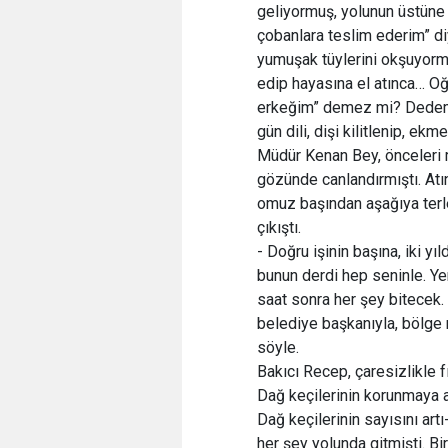
geliyormuş, yolunun üstüne 
çobanlara teslim ederim” d
yumuşak tüylerini okşuyorm
edip hayasına el atınca… Oğ
erkeğim” demez mi? Dedem 
gün dili, dişi kilitlenip, e
Müdür Kenan Bey, önceleri 
gözünde canlandırmıştı. Atı
omuz başından aşağıya terle
çıkıştı.
- Doğru işinin başına, iki yıl
bunun derdi hep seninle. Ye
saat sonra her şey bitecek
belediye başkanıyla, bölge
söyle.
Bakıcı Recep, çaresizlikle f
Dağ keçilerinin korunmaya al
Dağ keçilerinin sayısını artı
her şey yolunda gitmişti. B