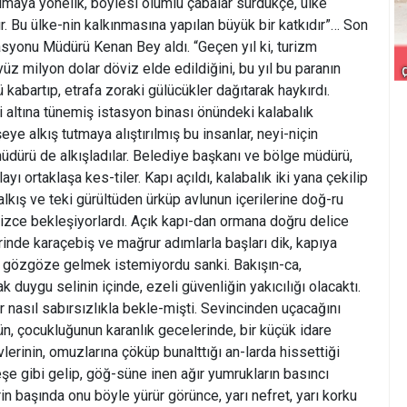
rumaya yönelik, böylesi olumlu çabalar sürdükçe, ülke
r. Bu ülke-nin kalkınmasına yapılan büyük bir katkıdır”… Son
syonu Müdürü Kenan Bey aldı. “Geçen yıl ki, turizm
z milyon dolar döviz elde edildiğini, bu yıl bu paranın
kabartıp, etrafa zoraki gülücükler dağıtarak haykırdı.
i altına tünemiş istasyon binası önündeki kalabalık
eye alkış tutmaya alıştırılmış bu insanlar, neyi-niçin
müdürü de alkışladılar. Belediye başkanı ve bölge müdürü,
ı ortaklaşa kes-tiler. Kapı açıldı, kalabalık iki yana çekilip
lkış ve teki gürültüden ürküp avlunun içerilerine doğ-ru
izce bekleşiyorlardı. Açık kapı-dan ormana doğru delice
rinde karaçebiş ve mağrur adımlarla başları dik, kapıya
rla gözgöze gelmek istemiyordu sanki. Bakışın-ca,
 duygu selinin içinde, ezeli güvenliğin yakıcılığı olacaktı.
ır nasıl sabırsızlıkla bekle-mişti. Sevincinden uçacağını
, çocukluğunun karanlık gecelerinde, bir küçük idare
lerinin, omuzlarına çöküp bunalttığı an-larda hissettiği
eşe gibi gelip, göğ-süne inen ağır yumrukların basıncı
in başında onu böyle yürür görünce, yarı nefret, yarı korku