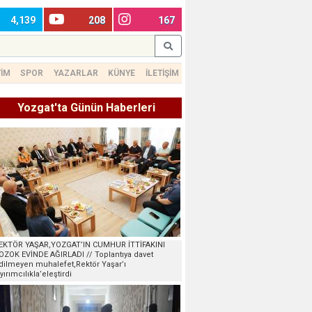
4,139
208
167
TİM
SPOR
YAZARLAR
KÜNYE
İLETİŞİM
Yozgat'ta Günün Haberleri
EKTÖR YAŞAR,YOZGAT’IN CUMHUR İTTİFAKINI
OZOK EVİNDE AĞIRLADI // Toplantıya davet
dilmeyen muhalefet,Rektör Yaşar’ı
ayırımcılıkla’eleştirdi