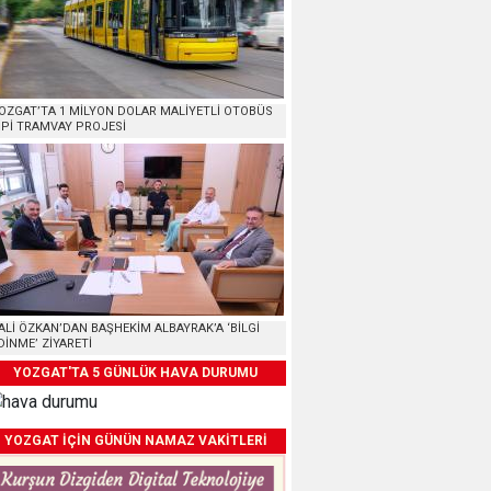
OZGAT’TA 1 MİLYON DOLAR MALİYETLİ OTOBÜS
İPİ TRAMVAY PROJESİ
ALİ ÖZKAN’DAN BAŞHEKİM ALBAYRAK’A ‘BİLGİ
DİNME’ ZİYARETİ
YOZGAT'TA 5 GÜNLÜK HAVA DURUMU
YOZGAT İÇİN GÜNÜN NAMAZ VAKİTLERİ