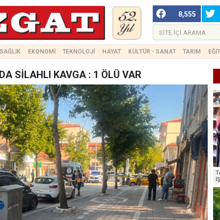
8,555
SAĞLIK
EKONOMİ
TEKNOLOJİ
HAYAT
KÜLTÜR - SANAT
TARIM
EĞİ
A SİLAHLI KAVGA : 1 ÖLÜ VAR
T
İ