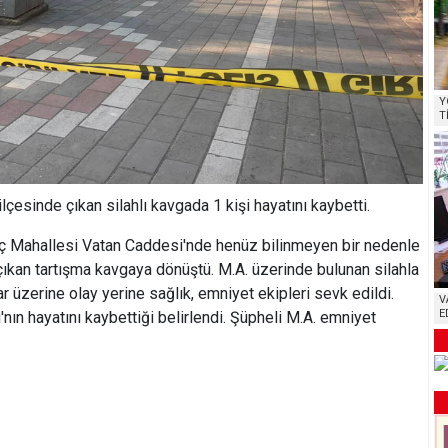
Y
T
çesinde çıkan silahlı kavgada 1 kişi hayatını kaybetti.
lıç Mahallesi Vatan Caddesi'nde henüz bilinmeyen bir nedenle
ıkan tartışma kavgaya dönüştü. M.A. üzerinde bulunan silahla
ar üzerine olay yerine sağlık, emniyet ekipleri sevk edildi.
V
E
'nın hayatını kaybettiği belirlendi. Şüpheli M.A. emniyet