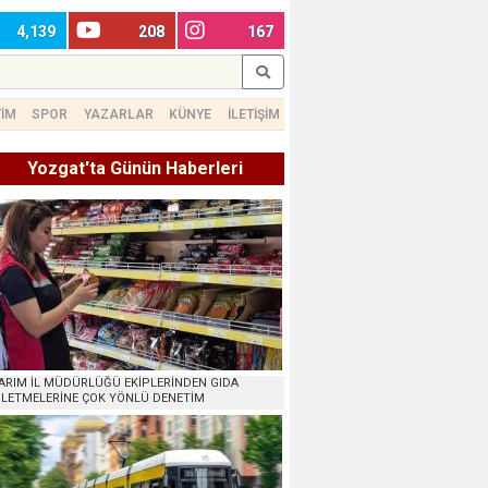
4,139
208
167
TİM
SPOR
YAZARLAR
KÜNYE
İLETİŞİM
Yozgat'ta Günün Haberleri
ARIM İL MÜDÜRLÜĞÜ EKİPLERİNDEN GIDA
ŞLETMELERİNE ÇOK YÖNLÜ DENETİM