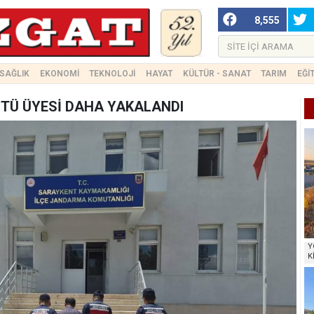
8,555
SAĞLIK
EKONOMİ
TEKNOLOJİ
HAYAT
KÜLTÜR - SANAT
TARIM
EĞİ
ÜTÜ ÜYESİ DAHA YAKALANDI
Y
K