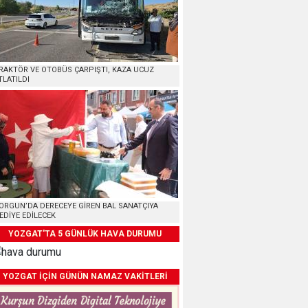
RAKTÖR VE OTOBÜS ÇARPIŞTI, KAZA UCUZ
TLATILDI
ORGUN’DA DERECEYE GİREN BAL SANATÇIYA
EDİYE EDİLECEK
YOZGAT'TA 5 GÜNLÜK HAVA DURUMU
YOZGAT İÇİN GÜNÜN NAMAZ VAKİTLERİ