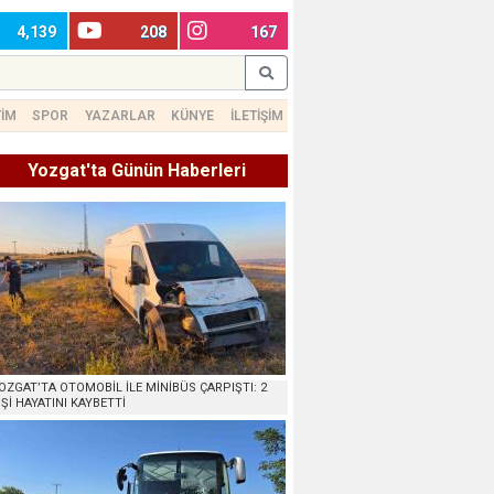
4,139
208
167
TİM
SPOR
YAZARLAR
KÜNYE
İLETİŞİM
Yozgat'ta Günün Haberleri
OZGAT’TA OTOMOBİL İLE MİNİBÜS ÇARPIŞTI: 2
İŞİ HAYATINI KAYBETTİ