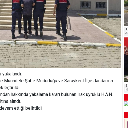
T
A
 yakalandı.
rle Mücadele Şube Müdürlüğü ve Saraykent İlçe Jandarma
S
leştirildi.
H
undan hakkında yakalama kararı bulunan Irak uyruklu H.A.N.
ına alındı.
evam ettiği belirtildi.