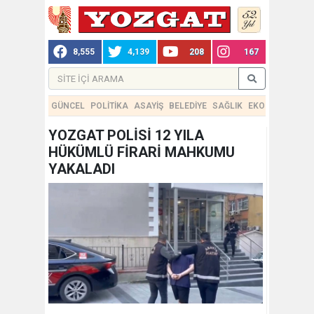
8,555
4,139
208
167
GÜNCEL
POLİTİKA
ASAYİŞ
BELEDİYE
SAĞLIK
EKONOMİ
TEKN
YOZGAT POLİSİ 12 YILA
HÜKÜMLÜ FİRARİ MAHKUMU
YAKALADI