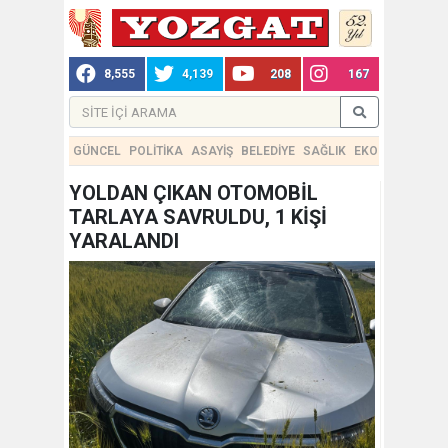
8,555
4,139
208
167
GÜNCEL
POLİTİKA
ASAYİŞ
BELEDİYE
SAĞLIK
EKONOMİ
TEKN
YOLDAN ÇIKAN OTOMOBİL
TARLAYA SAVRULDU, 1 KİŞİ
YARALANDI