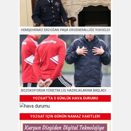
HEMŞEHRİMİZ ERDOĞAN PAŞA ORGENERALLİĞE YÜKSELDİ
BOZOKSPORDA YÖNETİM LİG HAZIRLIKLARINA BAŞLADI
YOZGAT'TA 5 GÜNLÜK HAVA DURUMU
YOZGAT İÇİN GÜNÜN NAMAZ VAKİTLERİ