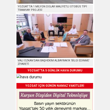
YOZGAT’TA 1 MİLYON DOLAR MALİYETLİ OTOBÜS TİPİ
TRAMVAY PROJESİ
VALİ ÖZKAN’DAN BAŞHEKİM ALBAYRAK’A ‘BİLGİ EDİNME’
ZİYARETİ
YOZGAT'TA 5 GÜNLÜK HAVA DURUMU
YOZGAT İÇİN GÜNÜN NAMAZ VAKİTLERİ