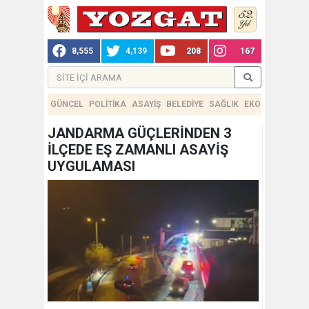
8,555
4,139
208
167
GÜNCEL
POLİTİKA
ASAYİŞ
BELEDİYE
SAĞLIK
EKONOMİ
TEKN
JANDARMA GÜÇLERİNDEN 3
İLÇEDE EŞ ZAMANLI ASAYİŞ
UYGULAMASI