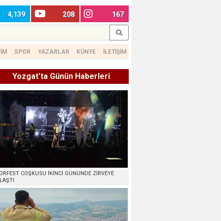
4,139
208
167
TİM
SPOR
YAZARLAR
KÜNYE
İLETİŞİM
Yozgat'ta Günün Haberleri
ORFEST COŞKUSU İKİNCİ GÜNÜNDE ZİRVEYE
LAŞTI