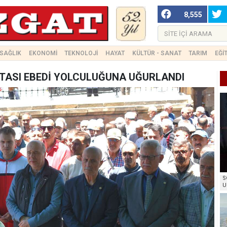
8,555
SAĞLIK
EKONOMİ
TEKNOLOJİ
HAYAT
KÜLTÜR - SANAT
TARIM
EĞİ
STASI EBEDİ YOLCULUĞUNA UĞURLANDI
S
U