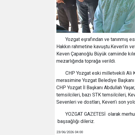
Yozgat eşrafından ve tanınmış es
Hakkın rahmetine kavuştu.Keven’in vef
Keven Çapanoğlu Büyük camiinde kılın
mezarlığında toprağa verildi.
CHP Yozgat eski milletvekili Al
merasimine Yozgat Belediye Başkanı 
CHP Yozgat İl Başkanı Abdullah Yaşar,
temsilcileri, bazı STK temsilcileri, K
Sevenleri ve dostları, Keven’i son yol
YOZGAT GAZETESİ olarak merhuma A
başsağlığı dileriz.
23/06/2026 04:00