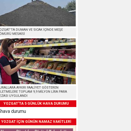
OZGAT’TA DUMAN VE SICAK İÇİNDE MEŞE
ÖMÜRÜ MESAİSİ
URALLARA AYKIRI FAALİYET GÖSTEREN
ŞLETMELERE TOPLAM 9,9 MİLYON LİRA PARA
EZASI UYGULANDI
YOZGAT'TA 5 GÜNLÜK HAVA DURUMU
YOZGAT İÇİN GÜNÜN NAMAZ VAKİTLERİ