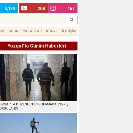
4,139
208
167
TİM
SPOR
YAZARLAR
KÜNYE
İLETİŞİM
Yozgat'ta Günün Haberleri
OZGAT’TA DÜZENLEN UYGULAMADA 325 KİŞİ
ORGULANDI