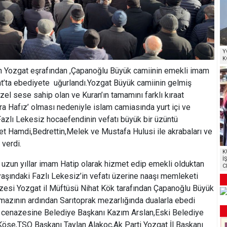
Y
K
 Yozgat eşrafından ,Çapanoğlu Büyük camiinin emekli imam
at’ta ebediyete uğurlandı.Yozgat Büyük camiinin gelmiş
el sese sahip olan ve Kuran’ın tamamını farklı kıraat
ra Hafız’ olması nedeniyle islam camiasında yurt içi ve
Fazlı Lekesiz hocaefendinin vefatı büyük bir üzüntü
et Hamdi,Bedrettin,Melek ve Mustafa Hulusi ile akrabaları ve
 verdi.
K
İ
zun yıllar imam Hatip olarak hizmet edip emekli olduktan
C
aşındaki Fazlı Lekesiz’in vefatı üzerine naaşı memleketi
zesi Yozgat il Müftüsü Nihat Kök tarafından Çapanoğlu Büyük
amazının ardından Sarıtoprak mezarlığında dualarla ebedi
n cenazesine Belediye Başkanı Kazım Arslan,Eski Belediye
Köse,TSO Başkanı Taylan Alakoç,Ak Parti Yozgat İl Başkanı