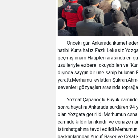
Önceki gün Ankarada ikamet eden
hatibi Kurra hafız Fazlı Lekesiz Yozg
geçmiş imam Hatipleri arasında en güz
usulleriyle ezbere okuyabilen ve ‘Kur
dışında saygın bir üne sahip bulunan 
yarattı.Merhumu evlatları Şükran,Ahm
sevenleri gözyaşları arasında toprağa
Yozgat Çapanoğlu Büyük camiide u
sonra hayatını Ankarada sürdüren 94 y
olan Yozgata getirildi.Merhumun cena
camiide kıldırılan ikindi ve cenaze n
istirahatgahına tevdi edildi.Merhumu
başkanlarından Yusuf Başer ve Celal 