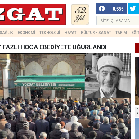
8,555
SAĞLIK
EKONOMİ
TEKNOLOJİ
HAYAT
KÜLTÜR - SANAT
TARIM
EĞİ
I’ FAZLI HOCA EBEDİYETE UĞURLANDI
Y
S