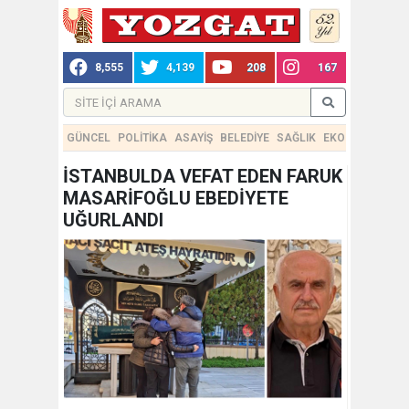
8,555
4,139
208
167
GÜNCEL
POLİTİKA
ASAYİŞ
BELEDİYE
SAĞLIK
EKONOMİ
TEKN
İSTANBULDA VEFAT EDEN FARUK
MASARİFOĞLU EBEDİYETE
UĞURLANDI