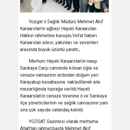
Yozgat il Sağlık Müdürü Mehmet Akif
Karaarslan’ın ağbeyi Hayati Karaarslan
Hakkın rahmetine kavuştu.Vefat haberi
Karaarslan ailesi ,yakınları ve sevenleri
arasında büyük üzüntü yarattı.,
Merhum Hayati Karaarslan’ın naaşı
Sarıkaya Carşı camiinde kılınan öğle ve
cenaze namazının ardından doğum yeri
Karayakup kasabasına nakledilerek aile
mezarlığında toprağa verildi.Hayati
Karaarslan’ın cenaze törenine il ve Sarıkaya
ilçe yöneticilerinin ve sağlık camiasının yanı
sıra çok sayıda vatandaş katıldı.
YOZGAT Gazetesi olarak merhuma
Allah’tan rahmet,başta Mehmet Akif