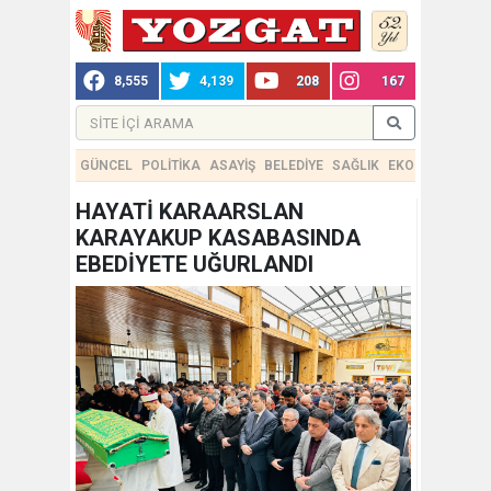
8,555
4,139
208
167
GÜNCEL
POLİTİKA
ASAYİŞ
BELEDİYE
SAĞLIK
EKONOMİ
TEKN
HAYATİ KARAARSLAN
KARAYAKUP KASABASINDA
EBEDİYETE UĞURLANDI