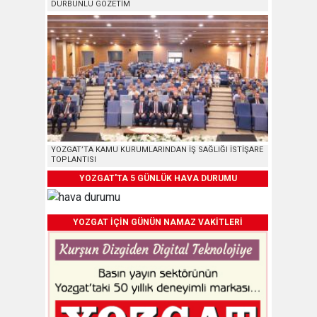
DÜRBÜNLÜ GÖZETİM
YOZGAT’TA KAMU KURUMLARINDAN İŞ SAĞLIĞI İSTİŞARE
TOPLANTISI
YOZGAT'TA 5 GÜNLÜK HAVA DURUMU
YOZGAT İÇİN GÜNÜN NAMAZ VAKİTLERİ