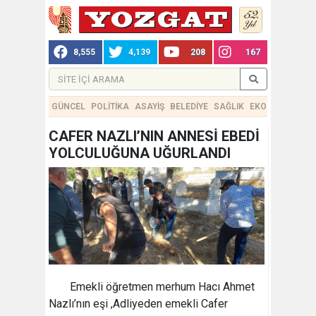
8,555
4,139
208
167
GÜNCEL
POLİTİKA
ASAYİŞ
BELEDİYE
SAĞLIK
EKONOMİ
TEKN
CAFER NAZLI’NIN ANNESİ EBEDİ
YOLCULUĞUNA UĞURLANDI
Emekli öğretmen merhum Hacı Ahmet
Nazlı’nın eşi ,Adliyeden emekli Cafer