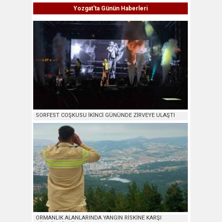
Yozgat'ta Günün Haberleri
SORFEST COŞKUSU İKİNCİ GÜNÜNDE ZİRVEYE ULAŞTI
ORMANLIK ALANLARINDA YANGIN RİSKİNE KARŞI