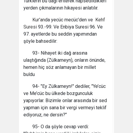
Türklerin bu dağı eriterek hapsedildikleri
yerden çıkmalarının hikayesi anlatılır.
Kur'an
da yecüc mecüc’den ve
Kehf
Suresi
93.-99. Ve Enbiya Suresi 96. Ve
97. ayetlerde bu seddin yapımından
şöyle bahsedilir:
93- Nihayet iki dağ arasına
ulaştığında (Zülkarneyn), onların önünde,
hemen hiç söz anlamayan bir millet
buldu
94- "Ey Zülkarneyn!" dediler, "Ye’cüc
ve Me’cüc bu ülkede bozgunculuk
yapıyorlar. Bizimle onlar arasında bir sed
yapman için sana bir vergi vermeyi teklif
ediyoruz, ne dersin?"
95- O da şöyle cevap verdi: