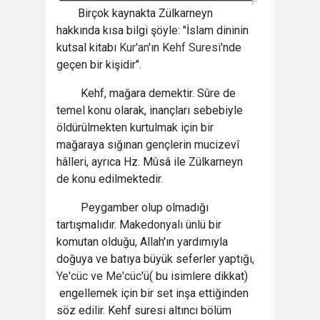
Birçok kaynakta Zülkarneyn
hakkında kısa bilgi şöyle: "İslam dininin
kutsal kitabı
Kur'an
'ın
Kehf Suresi
'nde
geçen bir kişidir".
Kehf, mağara demektir. Sûre de
temel konu olarak, inançları sebebiyle
öldürülmekten kurtulmak için bir
mağaraya sığınan gençlerin mucizevî
hâlleri, ayrıca Hz. Mûsâ ile Zülkarneyn
de konu edilmektedir.
Peygamber olup olmadığı
tartışmalıdır. Makedonyalı ünlü bir
komutan olduğu, Allah'ın yardımıyla
doğuya ve batıya büyük seferler yaptığı,
Ye'cüc ve Me'cüc
'ü( bu isimlere dikkat)
engellemek için bir set inşa ettiğinden
söz edilir. Kehf suresi altıncı bölüm