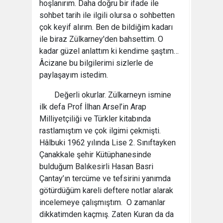
hoşlanırım. Daha doğru bir ifade ile
sohbet tarih ile ilgili olursa o sohbetten
çok keyif alırım. Ben de bildiğim kadarı
ile biraz Zülkarney'den bahsettim. O
kadar güzel anlattım ki kendime şaştım…
Âcizane bu bilgilerimi sizlerle de
paylaşayım istedim.
Değerli okurlar. Zülkarneyn ismine
ilk defa Prof İlhan Arsel’in Arap
Milliyetçiliği ve Türkler kitabında
rastlamıştım ve çok ilgimi çekmişti.
Hâlbuki 1962 yılında Lise 2. Sınıftayken
Çanakkale şehir Kütüphanesinde
bulduğum Balıkesirli Hasan Basri
Çantay’ın tercüme ve tefsirini yanımda
götürdüğüm kareli deftere notlar alarak
incelemeye çalışmıştım. O zamanlar
dikkatimden kaçmış. Zaten Kuran da da