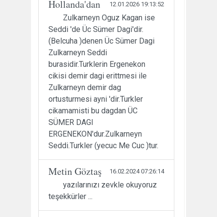
Hollanda'dan
12.01.2026 19:13:52
Zulkarneyn Oguz Kagan ise
Seddi 'de Üc Sümer Dagi'dir.
(Belcuha )denen Üc Sümer Dagi
Zulkarneyn Seddi
burasidir.Turklerin Ergenekon
cikisi demir dagi erittmesi ile
Zulkarneyn demir dag
ortusturmesi ayni 'dir.Turkler
cikamamisti bu dagdan ÜC
SÜMER DAGI
ERGENEKON'dur.Zulkarneyn
Seddi.Turkler (yecuc Me Cuc )tur.
Metin Göztaş
16.02.2024 07:26:14
yazılarınızı zevkle okuyoruz
teşekkürler ...