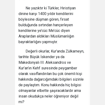
Ne yazıktır ki Türkler, Hıristiyan
dinine karşı 1400 yıldır kendilerini
böylesine düşman gören, fırsat
bulduğunda sırtından hançerleyen
kendilerine ye’cüc Me’cüc diyen
Araplardan aldıkları Müslümanlığın
bayraktarlığını yapmıştır.
Değerli okurlar, Kur’anda Zülkarneyn,
tarihte Büyük İskender ya da
Makedonyalı III. Aleksandros ve
Kur’an’ın Kehf suresinde peygamber
olarak vasıflandırılan bu çok önemli kişi
hakkında dağarcığımdaki bilgileri sizinle
de paylaştım. Konu hakkında hiç bilgisi
olmayanlar elbette şaşıracaklardır ama
insan okudukça neler öğreniyor değil
mi?