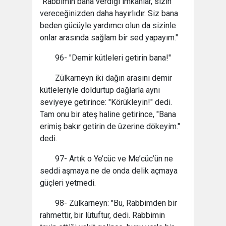
"Rabbimin bana verdiği imkânlar, sizin
vereceğinizden daha hayırlıdır. Siz bana
beden gücüyle yardımcı olun da sizinle
onlar arasında sağlam bir sed yapayım."
96- "Demir kütleleri getirin bana!"
Zülkarneyn iki dağın arasını demir
kütleleriyle doldurtup dağlarla aynı
seviyeye getirince: "Körükleyin!" dedi.
Tam onu bir ateş haline getirince, "Bana
erimiş bakır getirin de üzerine dökeyim."
dedi.
97- Artık o Ye’cüc ve Me’cüc’ün ne
seddi aşmaya ne de onda delik açmaya
güçleri yetmedi.
98- Zülkarneyn: "Bu, Rabbimden bir
rahmettir, bir lütuftur, dedi. Rabbimin