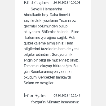
Bilal Coşkun
26.10.2023 10:06:08
Sevgili Hemşehrim
Abdulkadir bey. Daha önceki
sayılarda ki yazılarını Yazarın öz
geçmişi bölümünden bulup
okuyorum. Bölümlar halinde . Eline
. kalemine ,yüreğine sağlık. Pek
güzel kaleme almışsınız. Hem
bilgilerimi tazeledim hem de yeni
bilgiler edindim . Görüyorum ki
engin bir bilgi ile mücehhez siniz. .
Tamamını okuyup bitireceğim. Bu
gün Reenkaranasyon yazınızı
okudum. Gerçekten harikaydı.
Selam ve sevgiler
İrfan Aydın
05.10.2023 19:29:41
Yozgat’ın Mümtaz insanısınız