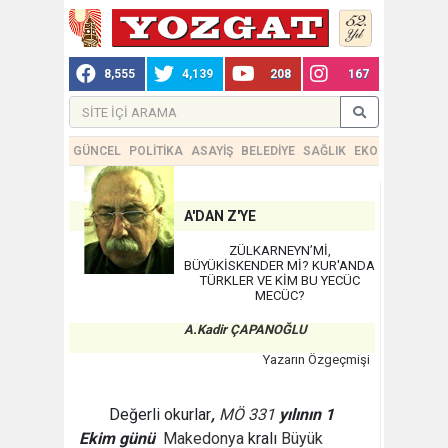
8,555
4,139
208
167
GÜNCEL
POLİTİKA
ASAYİŞ
BELEDİYE
SAĞLIK
EKONOMİ
TEKN
A'DAN Z'YE
ZÜLKARNEYN’Mİ,
BÜYÜKİSKENDER Mİ? KUR'ANDA
TÜRKLER VE KİM BU YECÜC
MECÜC?
A.Kadir ÇAPANOĞLU
Yazarın Özgeçmişi
Değerli okurlar
,
MÖ 331
yılının 1
Ekim günü
Makedonya
kralı
Büyük