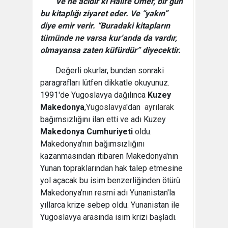
Ve ne acıdır ki Halife Ömer, bir gün
bu kitaplığı ziyaret eder. Ve “yakın”
diye emir verir. “Buradaki kitapların
tümünde ne varsa kur’anda da vardır,
olmayansa zaten küfürdür” diyecektir.
Değerli okurlar, bundan sonraki
paragrafları lütfen dikkatle okuyunuz.
1991'de Yugoslavya dağılınca
Kuzey
Makedonya
,
Yugoslavya
'dan
ayrılarak
bağımsızlığını ilan etti ve adı Kuzey
Makedonya Cumhuriyeti
oldu.
Makedonya'nın bağımsızlığını
kazanmasından itibaren Makedonya'nın
Yunan topraklarından hak talep etmesine
yol açacak bu isim benzerliğinden ötürü
Makedonya'nın resmi adı Yunanistan'la
yıllarca krize sebep oldu. Yunanistan ile
Yugoslavya arasında isim krizi başladı.