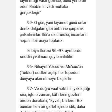
tayin ettiği vakit gelince, bunu yerle bir
eder. Rabbimin vâdi mutlaka
gerçekleşir."
99- O gün, yani kıyamet günü onlar
deniz dalgaları gibi birbirine çarparak
çalkalanırlar. Sûr’a da üfürülür, insanların
hepsini bir araya toplarız.
Enbiya Suresi
96.-97. ayetlerde
seddin yıkılması şöyle anlatılır:
96- Nihayet Ye’cuü ve Me'cuc’ün
(Türkler) sedleri açılıp her tepeden
dünyaya akın etmeye başlarlar.
97- Ve doğru vaat vaktinin yaklaştığı
sıra, işte o zaman, kâfirlerin gözleri
birden donakalır, "Eyvah, bizlere! Biz
bundan tam bir gaflet içinde idik, daha