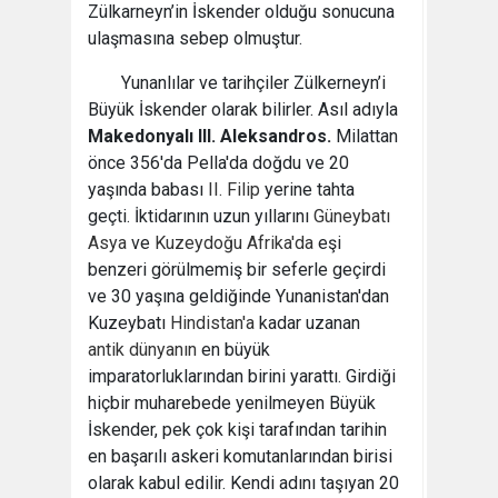
Zülkarneyn’in İskender olduğu sonucuna
ulaşmasına sebep olmuştur.
Yunanlılar ve tarihçiler Zülkerneyn’i
Büyük İskender olarak bilirler.
Asıl adıyla
Makedonyalı III. Aleksandros
.
Milattan
önce 356'da Pella'da doğdu ve 20
yaşında babası
II. Filip
yerine tahta
geçti. İktidarının uzun yıllarını
Güneybatı
Asya
ve
Kuzeydoğu Afrika'da
eşi
benzeri görülmemiş bir seferle geçirdi
ve 30 yaşına geldiğinde Yunanistan'dan
Kuzeybatı
Hindistan'a
kadar uzanan
antik dünyanın
en büyük
imparatorluklarından birini yarattı. Girdiği
hiçbir muharebede yenilmeyen Büyük
İskender, pek çok kişi tarafından tarihin
en başarılı askeri komutanlarından birisi
olarak kabul edilir. Kendi adını taşıyan 20