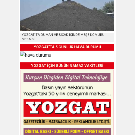
YOZGAT’TA DUMAN VE SICAK İÇİNDE MEŞE KÖMÜRÜ
MESAİSİ
YOZGAT'TA 5 GÜNLÜK HAVA DURUMU
YOZGAT İÇİN GÜNÜN NAMAZ VAKİTLERİ