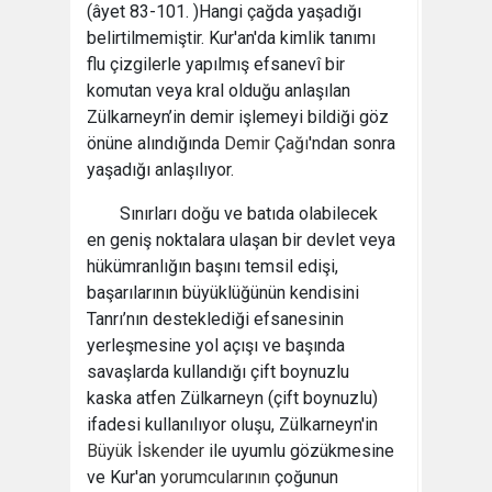
(âyet 83-101. )Hangi çağda yaşadığı
belirtilmemiştir. Kur'an'da kimlik tanımı
flu çizgilerle yapılmış efsanevî bir
komutan veya kral olduğu anlaşılan
Zülkarneyn’in demir işlemeyi bildiği göz
önüne alındığında
Demir Çağı
'ndan sonra
yaşadığı anlaşılıyor.
Sınırları doğu ve batıda olabilecek
en geniş noktalara ulaşan bir devlet veya
hükümranlığın başını temsil edişi,
başarılarının büyüklüğünün kendisini
Tanrı’nın desteklediği efsanesinin
yerleşmesine yol açışı ve başında
savaşlarda kullandığı çift boynuzlu
kaska atfen Zülkarneyn (çift boynuzlu)
ifadesi kullanılıyor oluşu, Zülkarneyn'in
Büyük İskender
ile uyumlu gözükmesine
ve Kur'an
yorumcularının
çoğunun