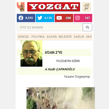
8,555
4,139
208
167
GÜNCEL
POLİTİKA
ASAYİŞ
BELEDİYE
SAĞLIK
EKONOMİ
TEKN
A'DAN Z'YE
YOZGATIN SIĞIRI
A.Kadir ÇAPANOĞLU
Yazarın Özgeçmişi