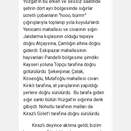
Yozgat’ın bu erken ve sessiz saatinde
şehrin dört ayrı bölgesinde sığırlar
ücretli çobanların “hooo, bürrrrr”
çığırışlarıyla toplanıp yola koyulurlardı.
Yenicami mahallesi ve civarının sığırı
Jandarma kışlasının olduğu tepeye
doğru Atçayırına, Çamlığın altına doğru
giderdi. Eskipazar mahallesinin
hayvanları Pandelli bölgesine şimdiki
Kayseri yoluna Topçu tarafına doğru
götürülürdü. Şekerpınar, Çatak,
Köseoğlu, Mutafoğlu mahallesi civarı
Kırıklı tarafına, at yarışlarının yapıldığı
yerlere doğru sürülürdü. Bu tarafa giden
sığır sanki bütün Yozgat’ın sığırına denk
gibiydi. Nohutlu tarafının malları da
Kirazlı Gölet’i tarafına doğru sürülürdü.
Kirazlı deyince aklıma geldi; bizim