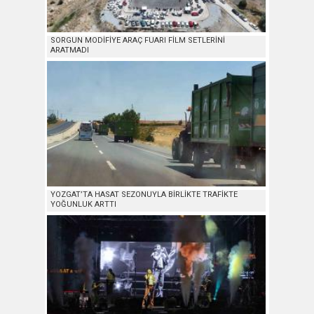
SORGUN MODİFİYE ARAÇ FUARI FİLM SETLERİNİ
ARATMADI
YOZGAT’TA HASAT SEZONUYLA BİRLİKTE TRAFİKTE
YOĞUNLUK ARTTI