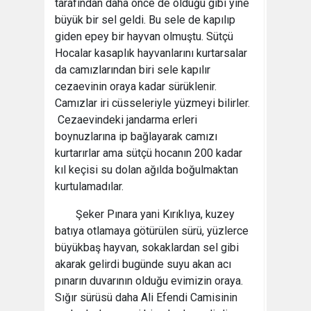
tarafından daha önce de olduğu gibi yine
büyük bir sel geldi. Bu sele de kapılıp
giden epey bir hayvan olmuştu. Sütçü
Hocalar kasaplık hayvanlarını kurtarsalar
da camızlarından biri sele kapılır
cezaevinin oraya kadar sürüklenir.
Camızlar iri cüsseleriyle yüzmeyi bilirler.
Cezaevindeki jandarma erleri
boynuzlarına ip bağlayarak camızı
kurtarırlar ama sütçü hocanın 200 kadar
kıl keçisi su dolan ağılda boğulmaktan
kurtulamadılar.
Şeker Pınara yani Kırıklıya, kuzey
batıya otlamaya götürülen sürü, yüzlerce
büyükbaş hayvan, sokaklardan sel gibi
akarak gelirdi bugünde suyu akan acı
pınarın duvarının olduğu evimizin oraya.
Sığır sürüsü daha Ali Efendi Camisinin