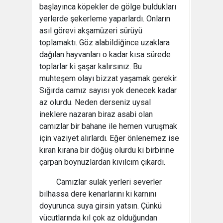
başlayınca köpekler de gölge buldukları
yerlerde şekerleme yaparlardı. Onların
asıl görevi akşamüzeri sürüyü
toplamaktı. Göz alabildiğince uzaklara
dağılan hayvanları o kadar kısa sürede
toplarlar ki şaşar kalırsınız. Bu
muhteşem olayı bizzat yaşamak gerekir.
Sığırda camız sayısı yok denecek kadar
az olurdu. Neden derseniz uysal
ineklere nazaran biraz asabi olan
camızlar bir bahane ile hemen vuruşmak
için vaziyet alırlardı. Eğer önlenemez ise
kıran kırana bir döğüş olurdu ki birbirine
çarpan boynuzlardan kıvılcım çıkardı.
Camızlar sulak yerleri severler
bilhassa dere kenarlarını ki karnını
doyurunca suya girsin yatsın. Çünkü
vücutlarında kıl çok az olduğundan