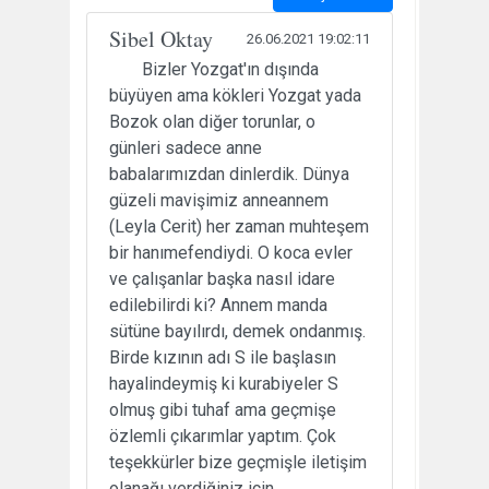
Sibel Oktay
26.06.2021 19:02:11
Bizler Yozgat'ın dışında
büyüyen ama kökleri Yozgat yada
Bozok olan diğer torunlar, o
günleri sadece anne
babalarımızdan dinlerdik. Dünya
güzeli mavişimiz anneannem
(Leyla Cerit) her zaman muhteşem
bir hanımefendiydi. O koca evler
ve çalışanlar başka nasıl idare
edilebilirdi ki? Annem manda
sütüne bayılırdı, demek ondanmış.
Birde kızının adı S ile başlasın
hayalindeymiş ki kurabiyeler S
olmuş gibi tuhaf ama geçmişe
özlemli çıkarımlar yaptım. Çok
teşekkürler bize geçmişle iletişim
olanağı verdiğiniz için.