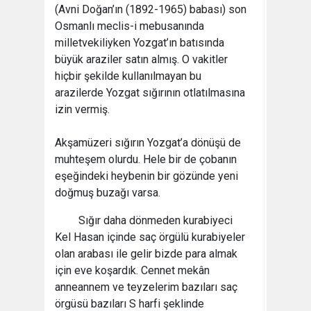
(Avni Doğan’ın (1892-1965) babası) son
Osmanlı meclis-i mebusanında
milletvekiliyken Yozgat’ın batısında
büyük araziler satın almış. O vakitler
hiçbir şekilde kullanılmayan bu
arazilerde Yozgat sığırının otlatılmasına
izin vermiş.
Akşamüzeri sığırın Yozgat’a dönüşü de
muhteşem olurdu. Hele bir de çobanın
eşeğindeki heybenin bir gözünde yeni
doğmuş buzağı varsa.
Sığır daha dönmeden kurabiyeci
Kel Hasan içinde saç örgülü kurabiyeler
olan arabası ile gelir bizde para almak
için eve koşardık. Cennet mekân
anneannem ve teyzelerim bazıları saç
örgüsü bazıları S harfi şeklinde