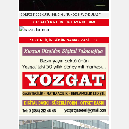
SORFEST COŞKUSU İKİNCİ GÜNÜNDE ZİRVEYE ULAŞTI
YOZGAT'TA 5 GÜNLÜK HAVA DURUMU
YOZGAT İÇİN GÜNÜN NAMAZ VAKİTLERİ