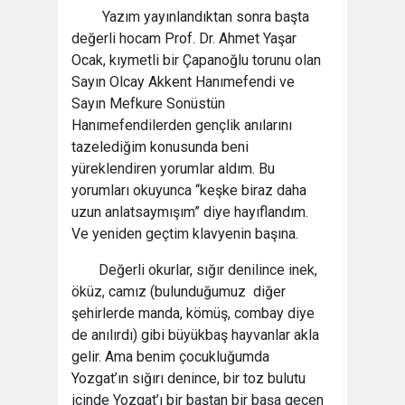
Yazım yayınlandıktan sonra başta
değerli hocam Prof. Dr. Ahmet Yaşar
Ocak, kıymetli bir Çapanoğlu torunu olan
Sayın Olcay Akkent Hanımefendi ve
Sayın Mefkure Sonüstün
Hanımefendilerden gençlik anılarını
tazelediğim konusunda beni
yüreklendiren yorumlar aldım. Bu
yorumları okuyunca “keşke biraz daha
uzun anlatsaymışım” diye hayıflandım.
Ve yeniden geçtim klavyenin başına.
Değerli okurlar, sığır denilince inek,
öküz, camız (bulunduğumuz diğer
şehirlerde manda, kömüş, combay diye
de anılırdı) gibi büyükbaş hayvanlar akla
gelir. Ama benim çocukluğumda
Yozgat’ın sığırı denince, bir toz bulutu
içinde Yozgat’ı bir baştan bir başa geçen