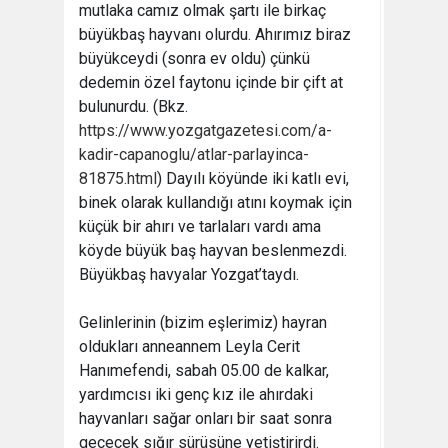
mutlaka camız olmak şartı ile birkaç
büyükbaş hayvanı olurdu. Ahırımız biraz
büyükceydi (sonra ev oldu) çünkü
dedemin özel faytonu içinde bir çift at
bulunurdu. (Bkz.
https://www.yozgatgazetesi.com/a-
kadir-capanoglu/atlar-parlayinca-
81875.html
) Dayılı köyünde iki katlı evi,
binek olarak kullandığı atını koymak için
küçük bir ahırı ve tarlaları vardı ama
köyde büyük baş hayvan beslenmezdi.
Büyükbaş havyalar Yozgat’taydı.
Gelinlerinin (bizim eşlerimiz) hayran
oldukları anneannem Leyla Cerit
Hanımefendi, sabah 05.00 de kalkar,
yardımcısı iki genç kız ile ahırdaki
hayvanları sağar onları bir saat sonra
geçecek sığır sürüsüne yetiştirirdi.