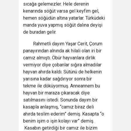
sıcağa gelemezler. Hele derenin
kenarında söğüt varsa gel keyfim gel,
hemen söğüdün altına yatarlar. Türküdeki
manda yuva yapmış söğüt dalına deyişi
de buradan gelir.
Rahmetli dayım Yaşar Cerit, Çorum
panayırından alnında ak hilali olan iri bir
camız almıştı. Öbür hayvanlara dirlik
vermiyor diye çobanlar sığıra almadılar
hayvan ahırda kaldı. Sütünü de helkenin
yarısına kadar sağdırıyor sonra bir
tekme ile döküyormuş. Anneannem bu
hayvan bir maraza çıkaracak diye
satılmasını istedi. Sonunda dayım bir
kasapla anlaşmış, “camız biraz deli
ahırda teslim ederim” demiş. Kasapta “o
benim işim o işin kolayı var” demiş.
Kasabın getirdiği bir camız ile bizim