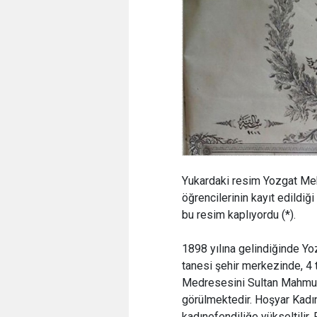
Yukardaki resim Yozgat Mekt
öğrencilerinin kayıt edildiğ
bu resim kaplıyordu (*).
1898 yılına gelindiğinde Yo
tanesi şehir merkezinde, 4
Medresesini Sultan Mahmut
görülmektedir. Hoşyar Kadın
kadınefendiliğe yükseltilir.