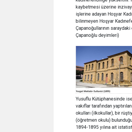
kaybetmesi üzerine inzivaya
işlerine adayan Hoşyar Kad
bilinmeyen Hoşyar Kadınefen
Çapanoğullarının saraydaki e
Çapanoğlu deyimleri)
Yusuflu Kütüphanesinde is
vakıflar tarafından yaptırıla
okulları (ilkokullar), bir rüş
(öğretmen okulu) bulunduğu
1894-1895 yılına ait istatis