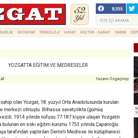
8,555
SAĞLIK
EKONOMİ
TEKNOLOJİ
HAYAT
KÜLTÜR - SANAT
TARIM
EĞİ
YOZGATTA EĞİTİM VE MEDRESELER
LU
Yazarın Özgeçmişi
sahip olan Yozgat, 18. yüzyıl Orta Anadolusunda kurulan
B
ibe merkezi olmuştu. Bilhassa savatçılıkta (gümüş
Y
rkezdi. 1914 yılında nüfusu 77.187 kişiye ulaşan Yozgatın
a bulunan en eski eğitim kurumu 1753 yılında Çapanoğlu
 tarafından yaptırılan Demirli Medrese ile kütüphanesi