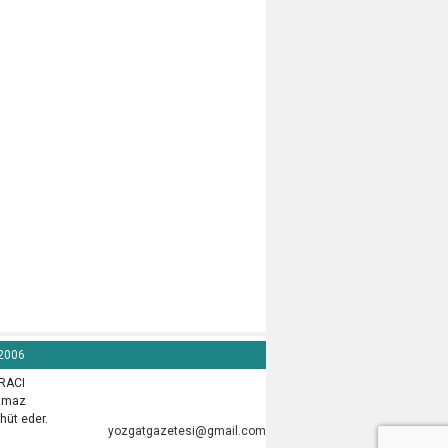
 2006
İRACI
lamaz
hüt eder.
yozgatgazetesi@gmail.com