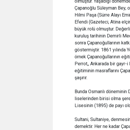
olmuştur. Yaşadığı dönemde
Çapanoğlu Süleyman Bey, oğ
Hilmi Paşa (Sürre Alayı Emin
Efendi (Gazeteci, Atina elç
büyük rolü olmuştur. Değerl
kuruluş tarihinin Demirli M
sonra Çapanoğullarının katkı
göstermiştir. 1861 yılında Y
örnek Çapanoğullarının eği
Perrot,, Ankarada bir gayr-i 
eğitiminin masraflarını Çap
şaşırır.
Bunda Osmanlı döneminin De
liselerinden birisi olma şe
Lisesinin (1895) de payı o
Sultani, Sultaniye, denme
demektir. Her ne kadar Çapan