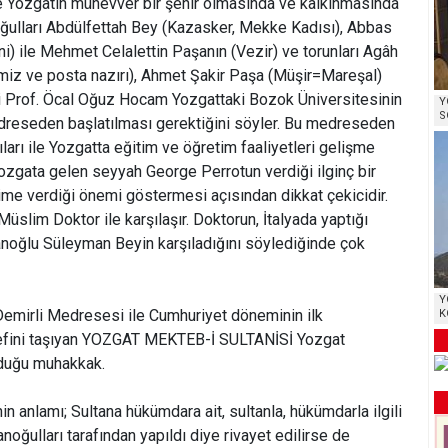
 Yozgatın münevver bir şehir olmasında ve kalkınmasında
ulları Abdülfettah Bey (Kazasker, Mekke Kadısı), Abbas
i) ile Mehmet Celalettin Paşanın (Vezir) ve torunları Agâh
imiz ve posta nazırı), Ahmet Şakir Paşa (Müşir=Mareşal)
i Prof. Öcal Oğuz Hocam Yozgattaki Bozok Üniversitesinin
Y
S
edreseden başlatılması gerektiğini söyler. Bu medreseden
ları ile Yozgatta eğitim ve öğretim faaliyetleri gelişme
ozgata gelen seyyah George Perrotun verdiği ilginç bir
time verdiği önemi göstermesi açısından dikkat çekicidir.
Müslim Doktor ile karşılaşır. Doktorun, İtalyada yaptığı
anoğlu Süleyman Beyin karşıladığını söylediğinde çok
Y
mirli Medresesi ile Cumhuriyet döneminin ilk
K
refini taşıyan YOZGAT MEKTEB-İ SULTANİSİ Yozgat
lduğu muhakkak.
sinin anlamı; Sultana hükümdara ait, sultanla, hükümdarla ilgili
oğulları tarafından yapıldı diye rivayet edilirse de