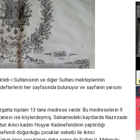
eb-i Sultanisinin ve diğer Sultani mekteplerinin
i defterlerin her sayfasında bulunuyor ve sayfanın yarısını
zgatta toplam 13 tane medrese vardır. Bu medreselerin 9
 tanesi ise köylerdeymiş. Salnamedeki kayıtlarda Nazırzade
un ikinci kadını Hoşyar Kadınefendinin yaptırdığı
efendi doğurduğu çocuklar sebebi ile ikinci
 Fakat önce çocuklarını daha sonra da Sultan II. Mahmutu