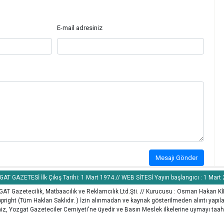
E-mail adresiniz
Mesajı Gönder
AT GAZETESİ İlk Çıkış Tarihi: 1 Mart 1974 // WEB SİTESİ Yayın başlangıcı : 1 Mart
AT Gazetecilik, Matbaacılık ve Reklamcılık Ltd.Şti. // Kurucusu : Osman Hakan K
pright (Tüm Hakları Saklıdır. ) İzin alınmadan ve kaynak gösterilmeden alıntı yapı
z, Yozgat Gazeteciler Cemiyeti'ne üyedir ve Basın Meslek ilkelerine uymayı taah