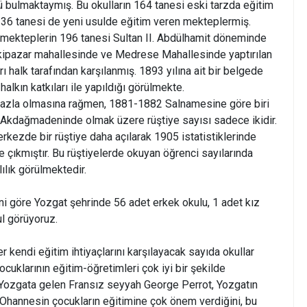
ü bulmaktaymış. Bu okulların 164 tanesi eski tarzda eğitim
136 tanesi de yeni usulde eğitim veren mekteplermiş.
 mekteplerin 196 tanesi Sultan II. Abdülhamit döneminde
Eskipazar mahallesinde ve Medrese Mahallesinde yaptırılan
ı halk tarafından karşılanmış. 1893 yılına ait bir belgede
halkın katkıları ile yapıldığı görülmekte.
ar) fazla olmasına rağmen, 1881-1882 Salnamesine göre biri
 Akdağmadeninde olmak üzere rüştiye sayısı sadece ikidir.
kezde bir rüştiye daha açılarak 1905 istatistiklerinde
ye çıkmıştır. Bu rüştiyelerde okuyan öğrenci sayılarında
lılık görülmektedir.
ini göre Yozgat şehrinde 56 adet erkek okulu, 1 adet kız
l görüyoruz.
r kendi eğitim ihtiyaçlarını karşılayacak sayıda okullar
ocuklarının eğitim-öğretimleri çok iyi bir şekilde
 Yozgata gelen Fransız seyyah George Perrot, Yozgatın
Ohannesin çocukların eğitimine çok önem verdiğini, bu