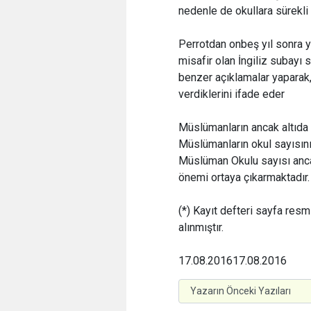
nedenle de okullara sürekli 
Perrotdan onbeş yıl sonra
misafir olan İngiliz subayı
benzer açıklamalar yaparak, 
verdiklerini ifade eder
Müslümanların ancak altıda 
Müslümanların okul sayısının
Müslüman Okulu sayısı ancak
önemi ortaya çıkarmaktadır.
(*) Kayıt defteri sayfa res
alınmıştır.
17.08.2016
17.08.2016