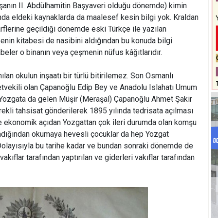
anın II. Abdülhamitin Başyaveri olduğu dönemde) kimin
ında eldeki kaynaklarda da maalesef kesin bilgi yok. Kraldan
harflerine geçildiği dönemde eski Türkçe ile yazılan
isenin kitabesi de nasibini aldığından bu konuda bilgi
tabeler o binanın veya çeşmenin nüfus kâğıtlarıdır.
ılan okulun inşaatı bir türlü bitirilemez. Son Osmanlı
etvekili olan Çapanoğlu Edip Bey ve Anadolu Islahatı Umum
ozgata da gelen Müşir (Meraşal) Çapanoğlu Ahmet Şakir
ekli tahsisat gönderilerek 1895 yılında tedrisata açılması
ve ekonomik açıdan Yozgattan çok ileri durumda olan komşu
madığından okumaya hevesli çocuklar da hep Yozgat
 Dolayısıyla bu tarihe kadar ve bundan sonraki dönemde de
vakıflar tarafından yaptırılan ve giderleri vakıflar tarafından