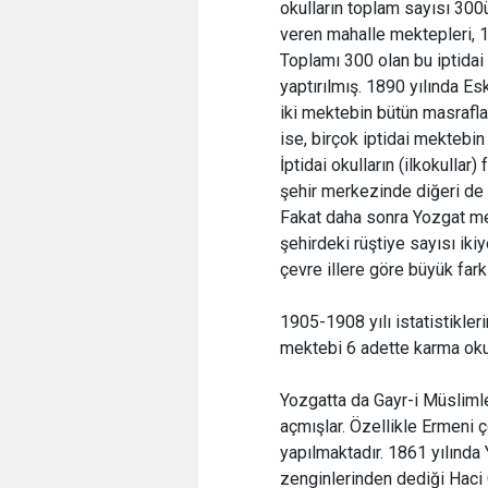
okulların toplam sayısı 300
veren mahalle mektepleri, 
Toplamı 300 olan bu iptidai
yaptırılmış. 1890 yılında 
iki mektebin bütün masraflar
ise, birçok iptidai mektebin 
İptidai okulların (ilkokull
şehir merkezinde diğeri de
Fakat daha sonra Yozgat mer
şehirdeki rüştiye sayısı iki
çevre illere göre büyük fark
1905-1908 yılı istatistikler
mektebi 6 adette karma oku
Yozgatta da Gayr-i Müslimle
açmışlar. Özellikle Ermeni ç
yapılmaktadır. 1861 yılında
zenginlerinden dediği Haci 