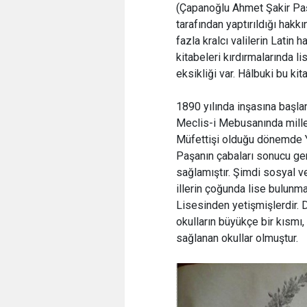
(Çapanoğlu Ahmet Şakir Paş
tarafından yaptırıldığı hakk
fazla kralcı valilerin Latin 
kitabeleri kırdırmalarında l
eksikliği var. Hâlbuki bu ki
1890 yılında inşasına başlan
Meclis-i Mebusanında mill
Müfettişi olduğu dönemde Y
Paşanın çabaları sonucu ger
sağlamıştır. Şimdi sosyal 
illerin çoğunda lise bulun
Lisesinden yetişmişlerdir.
okulların büyükçe bir kısmı, 
sağlanan okullar olmuştur.