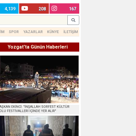
4,139
208
167
TİM
SPOR
YAZARLAR
KÜNYE
İLETİŞİM
Yozgat'ta Günün Haberleri
AŞKAN EKİNCİ: "İNŞALLAH SORFEST KÜLTÜR
OLU FESTİVALLERİ İÇİNDE YER ALIR"