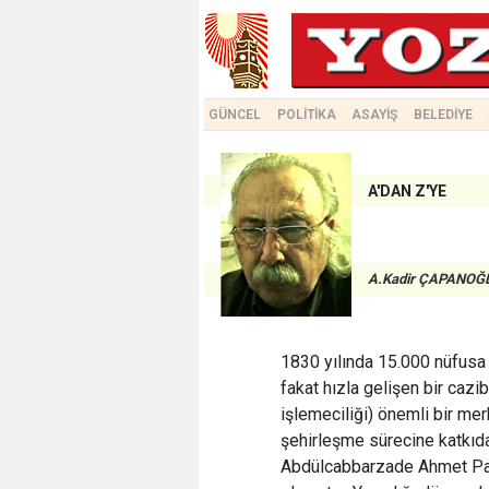
GÜNCEL
POLİTİKA
ASAYİŞ
BELEDİYE
A'DAN Z'YE
A.Kadir ÇAPANOĞ
1830 yılında 15.000 nüfusa 
fakat hızla gelişen bir caz
işlemeciliği) önemli bir me
şehirleşme sürecine katkıd
Abdülcabbarzade Ahmet Paşa