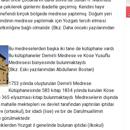
 çekilerek günlerini ibadetle geçirmiş. Kendini hayır
ınefendi birçok bölgede medrese yaptırmış. Doğum yeri
dinin medrese yaptırmak için Yozgatı tercih etmesi
tkinliğine bağlı olmalıdır. (Bkz. Daha önceki yazılarımdan
Bu medreselerden başka iki tane de kütüphane vardı.
Bu kütüphaneler Demirli Medrese ve Köse Yusuflu
Medresesi bünyesinde bulunmaktaydı.
(Bkz. Eski yazılarımdan Abdullanın Bostan)
1753 yılında oluşturulan Demirli Medrese
Kütüphanesinde 583 kitap 1834 yılında kurulan Köse
e 365 elyazması kitap bulunmaktaydı. Medreselerin dışında
n mahalle mektepleri ve devlet tarafından yaptırılan iptidai
tiye (ortaokul), bir idadi (lise) ve bir de Darülmuallimin
 görülmektedir.
tiklerden Yozgat il genelinde bulunan iptidai (ilkokul)