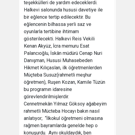
teşekkülleri de yardım edeceklerdi.
Halkevi salonunda hususi davetiye ile
bir eğlence tertip edilecektir. Bu
eğlencenin bilhassa yerli saz ve
oyunlarla tertibine ihtimam
gösterilecekti. Halkevi Reis Vekili
Kenan Akyüz, İcra memuru Esat
Palancıoğlu, İskân müdürü Cenap Nuri
Danışman, Hususi Muhasebeden
Hikmet Kılıçaslan, ilk öğretmenlerden
Müçteba Susuz(rahmetli meşhur
öğretmen), Ruşen Kozan, Kamile Tüzün
bu programın idaresine
görevlendirilmişlerdir.
Cennetmekân Yılmaz Göksoy ağabeyim
rahmetli Mücteba Hocayı bakın nasıl
anlatıyor; “İlkokul öğretmeni olmasına
rağmen bayramlarda genelde hep o
konuşurdu. Aynı okuldaydık, ben