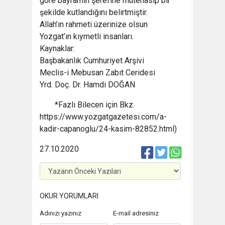
göre bayramın şerefine mütenasip bir
şekilde kutlandığını belirtmiştir.
Allah’ın rahmeti üzerinize olsun
Yozgat’ın kıymetli insanları.
Kaynaklar:
Başbakanlık Cumhuriyet Arşivi
Meclis-i Mebusan Zabıt Ceridesi
Yrd. Doç. Dr. Hamdi DOĞAN
*Fazlı Bilecen için Bkz.
https://www.yozgatgazetesi.com/a-
kadir-capanoglu/24-kasim-82852.html)
27.10.2020
OKUR YORUMLARI
Adınızı yazınız
E-mail adresiniz