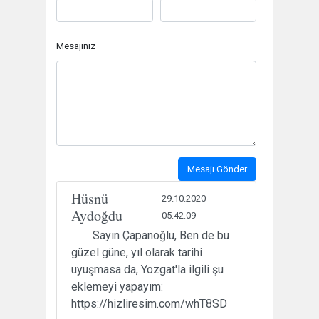
Mesajınız
Mesajı Gönder
Hüsnü
29.10.2020
Aydoğdu
05:42:09
Sayın Çapanoğlu, Ben de bu
güzel güne, yıl olarak tarihi
uyuşmasa da, Yozgat'la ilgili şu
eklemeyi yapayım:
https://hizliresim.com/whT8SD