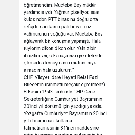
öğretmendim, Mücteba Bey müdür
yardımcısıydı. Yağmur çiseliyor, saat
kulesinden PTT binasına doğru orta
refüjde sarı kasımpatılar var, güz
yağmurunun soğuğu var. Mücteba Bey
ağlayarak bir konuşma yapmıştı. Hala
tüylerim diken diken olur. Yalnız bir
ihmalim var, o konuşması gazetelerde
çıkmadı o konuşmanın metnini niye
almadım hala üzülürüm.”
CHP Vilayet İdare Heyeti Reisi Fazlı
Bilecen’in (rahmetli meşhur öğretmen*)
8 Kasım 1943 tarihinde CHP Genel
Sekreterliğine Cumhuriyet Bayramının
20’inci yıl dönümü için yazdığı yazıda;
Yozgat’ta Cumhuriyet Bayramının 20’inci
yıl dönümünün, kutlama
talimatnamesinin 31’inci maddesine