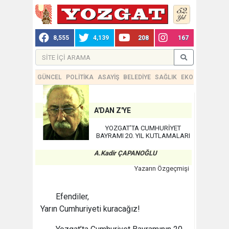
8,555
4,139
208
167
GÜNCEL
POLİTİKA
ASAYİŞ
BELEDİYE
SAĞLIK
EKONOMİ
TEKN
A'DAN Z'YE
YOZGAT’TA CUMHURİYET
BAYRAMI 20. YIL KUTLAMALARI
A.Kadir ÇAPANOĞLU
Yazarın Özgeçmişi
Efendiler,
Yarın Cumhuriyeti kuracağız!