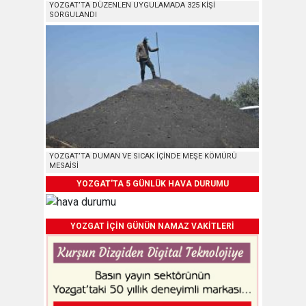
YOZGAT’TA DÜZENLEN UYGULAMADA 325 KİŞİ
SORGULANDI
YOZGAT’TA DUMAN VE SICAK İÇİNDE MEŞE KÖMÜRÜ
MESAİSİ
YOZGAT'TA 5 GÜNLÜK HAVA DURUMU
YOZGAT İÇİN GÜNÜN NAMAZ VAKİTLERİ