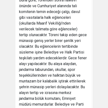
Buna göre; Törenden sonra halkevi
önünde ve Cumhuriyet alanında tali
komitenin temin edeceği çalgı, davul
gibi vasıtalarla halk eğlenceleri
(okullarda Maarif Vekilliği’nden
verilecek talimata göre eğlenceler)
tertip olunacaktır. Töreni takip eden gece
münasip geniş yerler birer şenlik yeri
olacaktır. Bu eğlencelerin tertibinde
süsleme işine Belediye ve Halk Partisi
teşkilatı yardım edeceklerdir. Gece fener
alayı yapılacaktır. Bu alaya alaydan,
jandarma taburundan, okullar, spor
teşekküllerinden ve halktan büyük ve
muntazam bir kalabalık iştirak ettirilerek
şehrin münasip yerleri dolaşılacaktır. Bu
alayın tertip ve icrasına merkez
jandarma bölük komutanı, Emniyet
müdürü memurdurlar. Belediye ve Parti