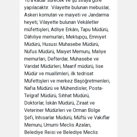
10’a kadar sürecek ve şu sıraya göre
yapılacaktır. Vilayette bulunan mebuslar,
Askeri komutan ve maiyeti ve Jandarma
heyeti, Vilayette bulunan Vekâletler
müfettişleri, Adliye Erkânı, Tapu Müdürü,
Dâhiliye memurları, Mektupçu, Emniyet
Müdürü, Hususi Muhasebe Müdürü,
Nüfus Müdürü, Maiyet Memuru, Maliye
memurları, Defterdar, Muhasebe ve
Varidat Müdürleri, Maarif müdürü, lise
Müdür ve muallimleri, ilk tedrisat
Müfettişleri ve merkez Başöğretmenleri,
Nafia Müdürü ve Mühendisler, Posta-
Telgraf Müdürü, Sıhhat Müdürü,
Doktorlar, İskân Müdürü, Ziraat ve
Veteriner Müdürleri ve Orman Bölge
Şefi, İnhisarlar Müdürü, Müftü ve Vakıflar
Memuru, Umumi Meclis Azaları,
Belediye Reisi ve Belediye Meclis