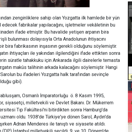
mından zenginliklere sahip olan Yozgatta ilk hamlede bir yün
l edecek fabrikalar yapılacağını, işletmeler vekâletinin bu
inaden ifade etmiştir. Bu havalide yetişen arpanın bira
işli bulunması dolayısıyla Orta Anadolunun ihtiyacını
ir bira fabrikasının inşasının gerekli olduğunu söylemiştir.
ın ihtiyaçları ile yakından ilgilendiğini ifade ettikten sonra
rin süratle tahakkuku için Ankarada ilgili dairelerle temasta
gatın makûs talihinin arkada kalacağını söylemiştir. Hangi
arolun bu ifadeleri Yozgatta halk tarafından sevinçle
lduğu gibi).
rablusşam, Osmanlı İmparatorluğu  ö. 8 Kasım 1995,
tor, siyasetçi, milletvekili ve Devlet Bakanı. Dr. Mükerrem
ersitesi Tıp Fakültesi'ni bitirdikten sonra Hamburg'da
 uzmanı oldu. 1938'de Türkiye'ye dönen Sarol, Aydın'da
şırken Adnan Menderes ile tanıştı ve siyasete atıldı.
(DP) İstanbul milletvekili seçildi. 9. ve 10. Dönem'de