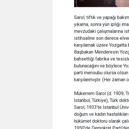
Sarol, tiftik ve yapağı bakı
yıkama, sonra yün ipliği ima
mevzudaki çalışmalarına ist
istihsaline son derece elver
karşılamak üzere Yozgatta b
Başbakan Menderesin Yozgat
bahsettiği fabrika ve tesisle
bulunacağını ve böylece Yoz
parti mensubu olursa olsun S
karşılanmıştır. (Her zaman o
Mükerrem Sarol (d. 1909, T
İstanbul, Türkiye), Türk dok
Sarol, 1933'te İstanbul Üniv
doğum ve kadın hastalıkları
hükümet doktoru olarak çalı
1950'de Demokrat Parti'den 