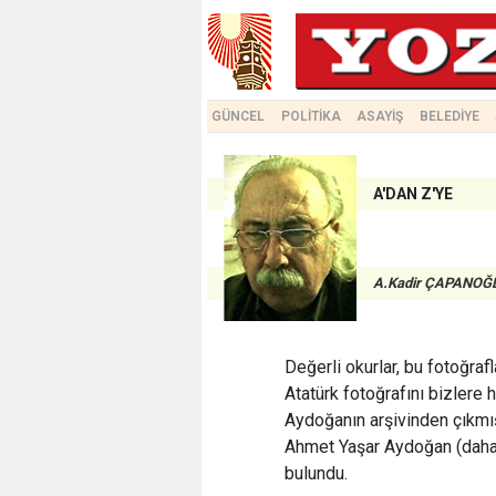
GÜNCEL
POLİTİKA
ASAYİŞ
BELEDİYE
A'DAN Z'YE
A.Kadir ÇAPANOĞ
Değerli okurlar, bu fotoğrafl
Atatürk fotoğrafını bizle
Aydoğanın arşivinden çıkmı
Ahmet Yaşar Aydoğan (daha 
bulundu.