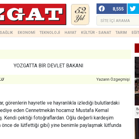
8,555
SAĞLIK
EKONOMİ
TEKNOLOJİ
HAYAT
KÜLTÜR - SANAT
TARIM
EĞİ
YOZGATTA BİR DEVLET BAKANI
LU
Yazarın Özgeçmişi
ar, görenlerin hayretle ve hayranlıkla izlediği bulutlardaki
B
re hediye eden Cennetmekân hocamız Mustafa Kemal
Y
ş. Kendi çektiği fotoğraflardan. Oğlu değerli kardeşim
önce de lütfettiği gibi) yine benimle paylaşmak lütfunda