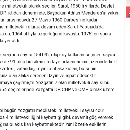
e milletvekili olarak seçilen Sarol, 1950'li yıllarda Devlet
ı DP iktidarı döneminde, Başbakan Adnan Menderes'in yakın
ları arasındaydı. 27 Mayıs 1960 Darbesi'ne kadar
milletvekili olarak devam eden Sarol, Yassıada'da
a da, 1964 affıyla özgürlüğüne kavuştu. 1975'ten sonra
a yer aldı.
a seçmen sayısı 154.092 olup, oy kullanan seçmen sayısı
yüzde 91 olup bu rakam Türkiye ortalamasının üzerindedir. O
zetesi, vatandaş, reyini mutlaka kullan, bu senin
ına olan alaka dereceni tayin ve ispat edecektir
nmaya çağırmıştır. Yozgatın 7 olan milletvekili sayısı bu
 1954 seçimlerinde Yozgatta DP, CHP ve CMP olmak üzere
ibi bugün Yozgatın meclisteki milletvekili sayısı 4dür.
a 4 milletvekilliğini kaybettiği gibi, devamlı göç vererek
na bilakis kan kaybetmektedir. Yani özetle eskilerin