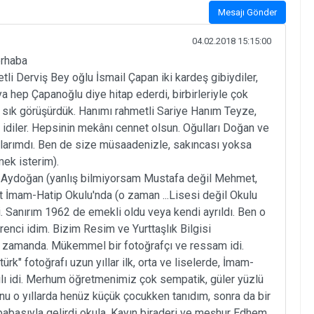
Mesajı Gönder
04.02.2018 15:15:00
erhaba
li Derviş Bey oğlu İsmail Çapan iki kardeş gibiydiler,
hep Çapanoğlu diye hitap ederdi, birbirleriyle çok
ok sık görüşürdük. Hanımı rahmetli Sariye Hanım Teyze,
" idiler. Hepsinin mekânı cennet olsun. Oğulları Doğan ve
şlarımdı. Ben de size müsaadenizle, sakıncası yoksa
ek isterim).
ydoğan (yanlış bilmiyorsam Mustafa değil Mehmet,
at İmam-Hatip Okulu'nda (o zaman ...Lisesi değil Okulu
. Sanırım 1962 de emekli oldu veya kendi ayrıldı. Ben o
enci idim. Bizim Resim ve Yurttaşlık Bilgisi
nı zamanda. Mükemmel bir fotoğrafçı ve ressam idi.
ürk" fotoğrafı uzun yıllar ilk, orta ve liselerde, İmam-
ılı idi. Merhum öğretmenimiz çok sempatik, güler yüzlü
lunu o yıllarda henüz küçük çocukken tanıdım, sonra da bir
abasıyla gelirdi okula. Kayın biraderi ve meşhur Edhem