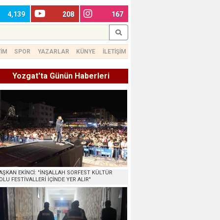
4,139
208
167
TİM
SPOR
YAZARLAR
KÜNYE
İLETİŞİM
Yozgat'ta Günün Haberleri
AŞKAN EKİNCİ: "İNŞALLAH SORFEST KÜLTÜR
OLU FESTİVALLERİ İÇİNDE YER ALIR"