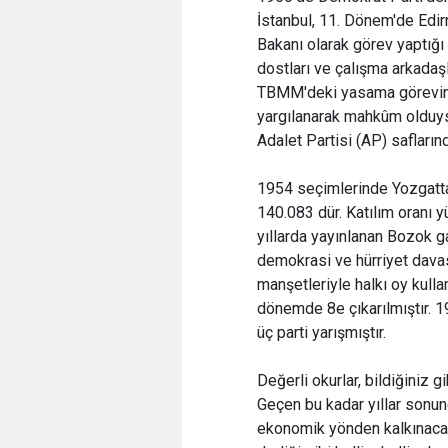
İstanbul, 11. Dönem'de Edirn
Bakanı olarak görev yaptığ
dostları ve çalışma arkadaş
TBMM'deki yasama görevine 
yargılanarak mahkûm olduys
Adalet Partisi (AP) saflarınd
1954 seçimlerinde Yozgatt
140.083 dür. Katılım oranı 
yıllarda yayınlanan Bozok ga
demokrasi ve hürriyet davas
manşetleriyle halkı oy kulla
dönemde 8e çıkarılmıştır.
üç parti yarışmıştır.
Değerli okurlar, bildiğiniz g
Geçen bu kadar yıllar sonund
ekonomik yönden kalkınacağı