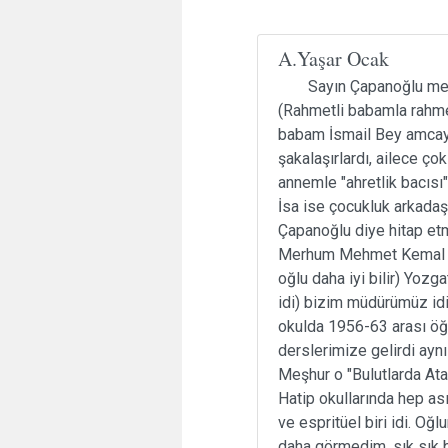
A.Yaşar Ocak
Sayın Çapanoğlu m
(Rahmetli babamla rahmet
babam İsmail Bey amcaya 
şakalaşırlardı, ailece ç
annemle "ahretlik bacısı
İsa ise çocukluk arkada
Çapanoğlu diye hitap etm
Merhum Mehmet Kemal A
oğlu daha iyi bilir) Yozg
idi) bizim müdürümüz idi
okulda 1956-63 arası öğr
derslerimize gelirdi ay
Meşhur o "Bulutlarda Atat
Hatip okullarında hep as
ve espritüel biri idi. Oğ
daha görmedim, sık sık b