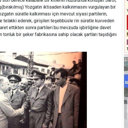
u son derece kalabalık bir kitlenin huzurunda konuşan Sarol,
(bırakılmış) Yozgatın iktisaden kalkınmasını vurgulayan bir
zgatın süratle kalkınması için mevcut siyasi partilerin,
e telakki ederek, girişilen teşebbüsle rin süratle kuvveden
aret ettikten sonra partileri bu mevzuda işbirliğine davet
 tonluk bir şeker fabrikasına sahip olacak şartları taşıdığını