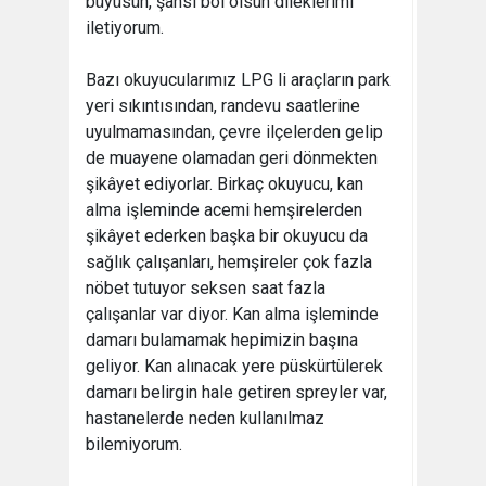
büyüsün, şansı bol olsun dileklerimi
iletiyorum.
Bazı okuyucularımız LPG li araçların park
yeri sıkıntısından, randevu saatlerine
uyulmamasından, çevre ilçelerden gelip
de muayene olamadan geri dönmekten
şikâyet ediyorlar. Birkaç okuyucu, kan
alma işleminde acemi hemşirelerden
şikâyet ederken başka bir okuyucu da
sağlık çalışanları, hemşireler çok fazla
nöbet tutuyor seksen saat fazla
çalışanlar var diyor. Kan alma işleminde
damarı bulamamak hepimizin başına
geliyor. Kan alınacak yere püskürtülerek
damarı belirgin hale getiren spreyler var,
hastanelerde neden kullanılmaz
bilemiyorum.