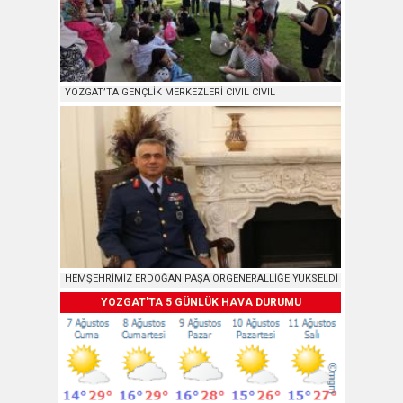
YOZGAT’TA GENÇLİK MERKEZLERİ CIVIL CIVIL
HEMŞEHRİMİZ ERDOĞAN PAŞA ORGENERALLİĞE YÜKSELDİ
YOZGAT'TA 5 GÜNLÜK HAVA DURUMU