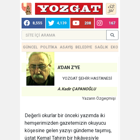
8,555
4,139
208
167
GÜNCEL
POLİTİKA
ASAYİŞ
BELEDİYE
SAĞLIK
EKONOMİ
TEKN
A'DAN Z'YE
YOZGAT ŞEHİR HASTANESİ
A.Kadir ÇAPANOĞLU
Yazarın Özgeçmişi
Değerli okurlar bir önceki yazımda iki
hemşerimizden gazetemizin okuyucu
köşesine gelen yazıyı gündeme taşımış,
üstat Kemal Tahirin bir hikâyesiyle